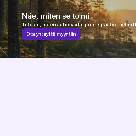
Näe, miten se toimii.
Tutustu, miten automaatio ja integraatiot helpott
O
t
a
y
h
t
e
y
t
t
ä
m
y
y
n
t
i
i
n
Järjestelmäriippumaton ja EU-direktiivit 
huomioiva verkkokauppa-alusta, kehitetty ja 