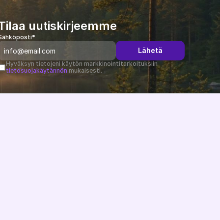
Tilaa uutiskirjeemme
Sähköposti*
Lähetä
Hyväksyn tietojeni käytön markkinointitarkoituksiin 
tietosuojakäytännön
 mukaisesti.
Muutosloki
B2B-uutiset
Tietopankki
Tuki