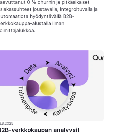
aavuttanut 0 % churnin ja pitkäaikaiset 
siakassuhteet joustavalla, integroituvalla ja 
automaatiota hyödyntävällä B2B-
erkkokauppa-alustalla ilman 
oimittajalukkoa.
8.8.2025
B2B-verkkokaupan analyysit 