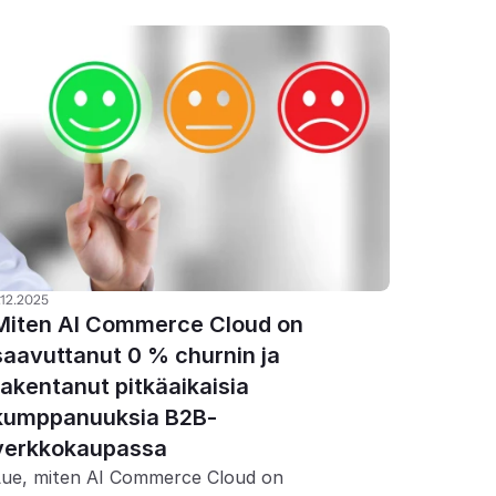
.12.2025
Miten AI Commerce Cloud on 
saavuttanut 0 % churnin ja 
rakentanut pitkäaikaisia 
kumppanuuksia B2B-
verkkokaupassa
Lue, miten AI Commerce Cloud on 