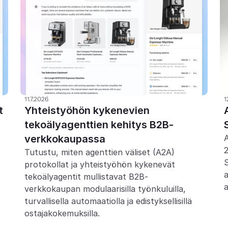
11.7.2026
1
 
Yhteistyöhön kykenevien 
tekoälyagenttien kehitys B2B-
verkkokaupassa
A
2
Tutustu, miten agenttien väliset (A2A) 
protokollat ja yhteistyöhön kykenevät 
a
tekoälyagentit mullistavat B2B-
a
verkkokaupan modulaarisilla työnkuluilla, 
turvallisella automaatiolla ja edistyksellisillä 
ostajakokemuksilla.