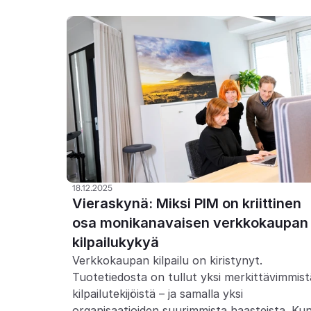
18.12.2025
Vieraskynä: Miksi PIM on kriittinen 
osa monikanavaisen verkkokaupan 
kilpailukykyä
Verkkokaupan kilpailu on kiristynyt. 
Tuotetiedosta on tullut yksi merkittävimmistä
kilpailutekijöistä – ja samalla yksi 
organisaatioiden suurimmista haasteista. Kun