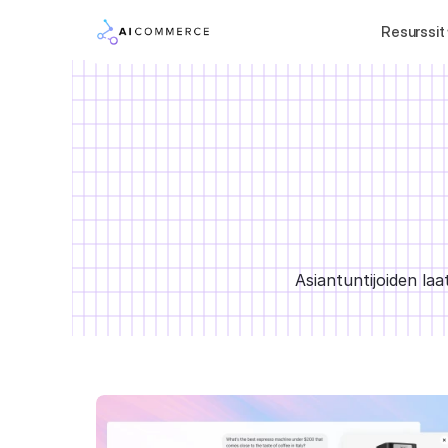
Resurssit
Asiantuntijoiden la