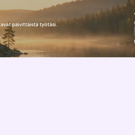
avat päivittäistä työtäsi.
Ominaisuudet
Tietoa meistä
Hinnoittelu
Visio
Integraatiot
Kumppanit
Toteutusprosessi
Ratkaisukumppanit