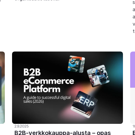
s
a
v
t
2.9.2025
1
B2B-verkkokauppa-alusta – opas 