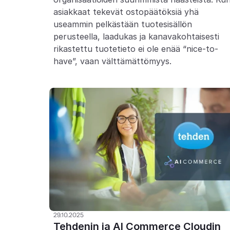
asiakkaat tekevät ostopäätöksiä yhä 
useammin pelkästään tuotesisällön 
perusteella, laadukas ja kanavakohtaisesti 
rikastettu tuotetieto ei ole enää “nice-to-
have”, vaan välttämättömyys.
29.10.2025
Tehdenin ja AI Commerce Cloudin 