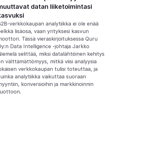
muuttavat datan liiketoimintasi 
kasvuksi
2B-verkkokaupan analytiikka ei ole enää 
elkkä lisäosa, vaan yrityksesi kasvun 
oottori. Tässä vieraskirjoituksessa Quru 
y:n Data Intelligence -johtaja Jarkko 
iemelä selittää, miksi datalähtöinen kehitys 
n välttämättömyys, mitkä viisi analyysia 
okaisen verkkokaupan tulisi toteuttaa, ja 
uinka analytiikka vaikuttaa suoraan 
yyntiin, konversioihin ja markkinoinnin 
tuottoon.