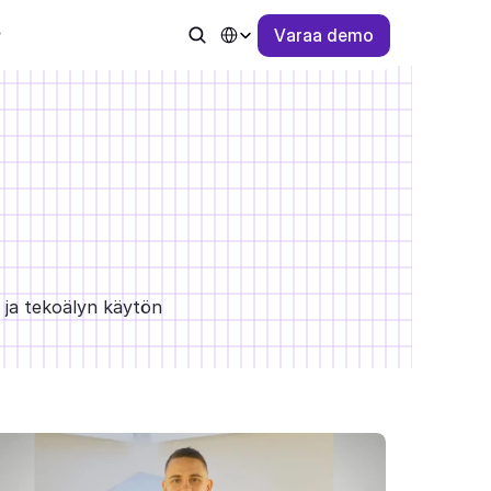
Select Language
V
a
r
a
a
d
e
m
o
 ja tekoälyn käytön 