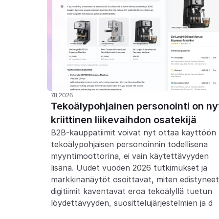
7.8.2026
Tekoälypohjainen personointi on nyt
kriittinen liikevaihdon osatekijä
B2B-kauppatiimit voivat nyt ottaa käyttöön 
tekoälypohjaisen personoinnin todellisena 
myyntimoottorina, ei vain käytettävyyden 
lisänä. Uudet vuoden 2026 tutkimukset ja 
markkinanäytöt osoittavat, miten edistyneet 
digitiimit kaventavat eroa tekoälyllä tuetun 
löydettävyyden, suosittelujärjestelmien ja d