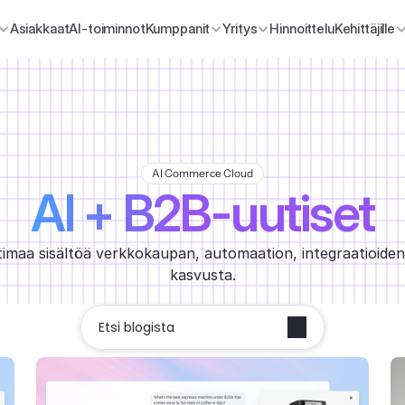
Asiakkaat
AI-toiminnot
Kumppanit
Yritys
Hinnoittelu
Kehittäjille
AI Commerce Cloud
AI + B2B-uutiset
atimaa sisältöä verkkokaupan, automaation, integraatioiden
kasvusta.
Etsi blogista