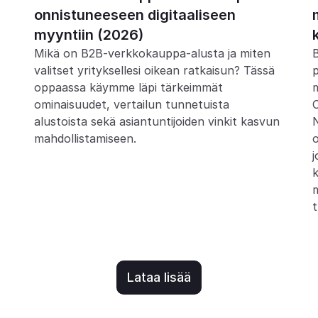
onnistuneeseen digitaaliseen 
myyntiin (2026)
Mikä on B2B-verkkokauppa-alusta ja miten 
B
valitset yrityksellesi oikean ratkaisun? Tässä 
p
oppaassa käymme läpi tärkeimmät 
m
ominaisuudet, vertailun tunnetuista 
O
alustoista sekä asiantuntijoiden vinkit kasvun 
N
o
j
k
m
Lataa lisää