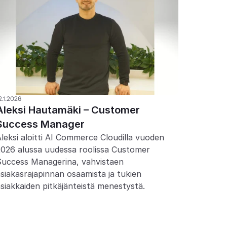
2.1.2026
Aleksi Hautamäki – Customer 
Success Manager
leksi aloitti AI Commerce Cloudilla vuoden 
026 alussa uudessa roolissa Customer 
Success Managerina, vahvistaen 
siakasrajapinnan osaamista ja tukien 
siakkaiden pitkäjänteistä menestystä.