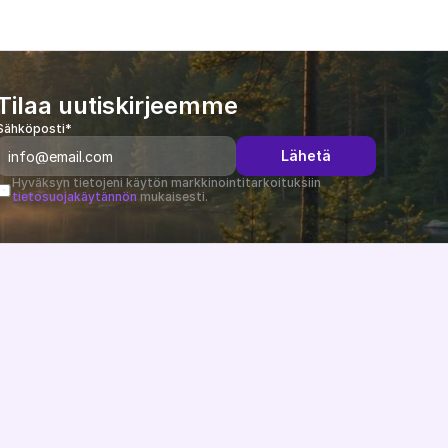
Tilaa uutiskirjeemme
Sähköposti*
Lähetä
Hyväksyn tietojeni käytön markkinointitarkoituksiin 
tietosuojakäytännön
 mukaisesti.
Muutosloki