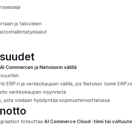
rosesseja
rtaan ja talouteen
astonhallintatyökalut
isuudet
 AI Commercen ja Netvisorin välillä
 suuntiin
ti ERP:n ja verkkokaupan välillä, jos Netvisor toimii ERP:n
npito verkkokaupan myynnistä
le, joita voidaan hyödyntää sopimushinnoittelussa
notto
egraation toteuttaa 
AI Commerce Cloud -tiimi tai valtuut