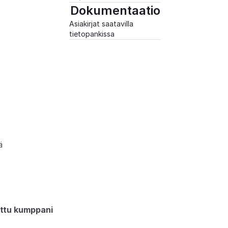
Dokumentaatio
Asiakirjat saatavilla 
tietopankissa
ä
ettu kumppani