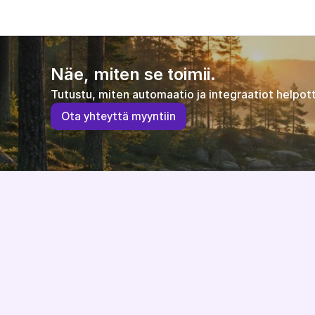
Näe, miten se toimii.
Tutustu, miten automaatio ja integraatiot helpott
O
t
a
y
h
t
e
y
t
t
ä
m
y
y
n
t
i
i
n