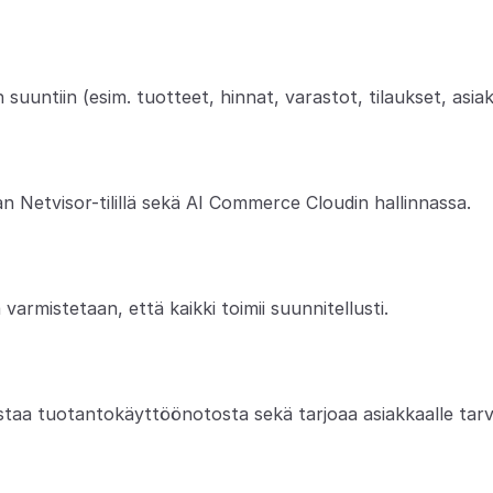
in suuntiin (esim. tuotteet, hinnat, varastot, tilaukset, asia
n Netvisor-tilillä sekä AI Commerce Cloudin hallinnassa.
varmistetaan, että kaikki toimii suunnitellusti.
taa tuotantokäyttöönotosta sekä tarjoaa asiakkaalle tarvi