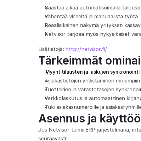
Säästää aikaa automatisoimalla talousp
Vähentää virheitä ja manuaalista työtä
Reaaliaikainen näkymä yrityksen kassavi
Netvisor tarjoaa myös nykyaikaiset var
Lisätietoja: 
http://netvisor.fi/
Tärkeimmät omina
Myyntitilausten ja laskujen synkronointi
Asiakastietojen yhdistäminen molempiin
Tuotteiden ja varastotasojen synkronoin
Verkkolaskutus ja automaattinen kirja
Tuki asiakasnumeroille ja asiakasryhmil
Asennus ja käyttöö
Jos Netvisor toimii ERP-järjestelmänä, int
seuraavasti: