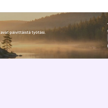
avat päivittäistä työtäsi.
Ominaisuudet
Tietoa meistä