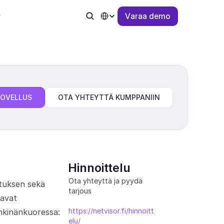
Select Language
V
a
r
a
a
d
e
m
o
SOVELLUS
OTA YHTEYTTÄ KUMPPANIIN
Hinnoittelu
Ota yhteyttä ja pyydä 
tuksen sekä 
tarjous
avat 
https://netvisor.fi/hinnoitt
ähkinänkuoressa:
elu/