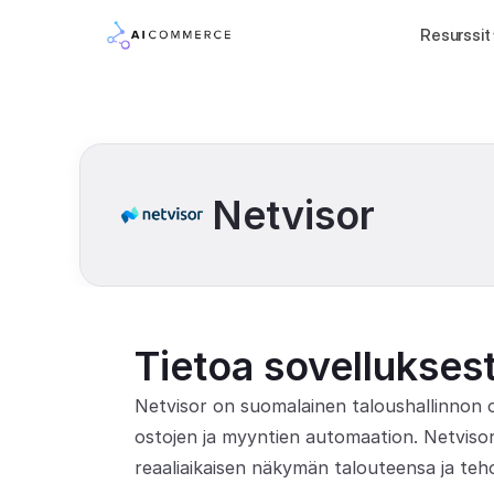
Resurssit
Netvisor
Tietoa sovellukses
Netvisor on suomalainen taloushallinnon o
ostojen ja myyntien automaation. Netvisor o
reaaliaikaisen näkymän talouteensa ja teh