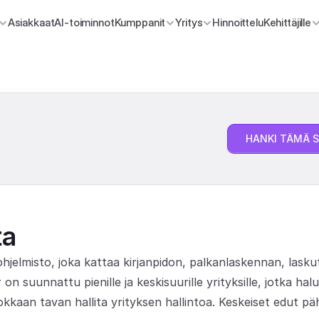
Asiakkaat
AI-toiminnot
Kumppanit
Yritys
Hinnoittelu
Kehittäjille
HANKI TÄMÄ 
ta
hjelmisto, joka kattaa kirjanpidon, palkanlaskennan, lasku
n suunnattu pienille ja keskisuurille yrityksille, jotka halu
okkaan tavan hallita yrityksen hallintoa. Keskeiset edut p