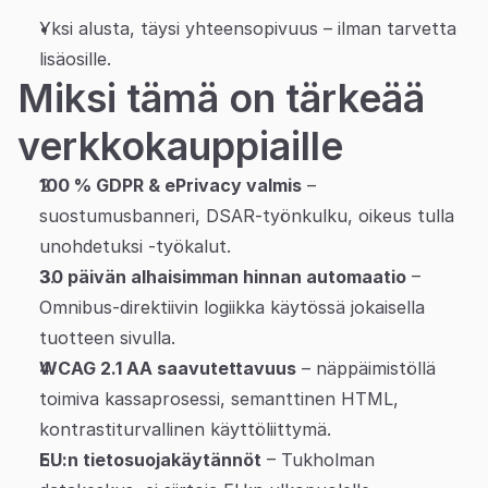
Yksi alusta, täysi yhteensopivuus – ilman tarvetta 
Partners
lisäosille.
Miksi tämä on tärkeää 
Asiakkaat
verkkokauppiaille
Blogi
100 % GDPR & ePrivacy valmis
 – 
Muutosloki
suostumusbanneri, DSAR-työnkulku, oikeus tulla 
unohdetuksi -työkalut.
Tuki
30 päivän alhaisimman hinnan automaatio
 – 
Kehittäjille
Omnibus-direktiivin logiikka käytössä jokaisella 
Tietoa
tuotteen sivulla.
WCAG 2.1 AA saavutettavuus
 – näppäimistöllä 
Select Language
V
a
r
a
a
d
e
m
o
toimiva kassaprosessi, semanttinen HTML, 
kontrastiturvallinen käyttöliittymä.
EU:n tietosuojakäytännöt
 – Tukholman 