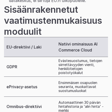
datakeskus, ei siirtoja EU:n ulkopuolelle.
Sisäänrakennetut 
vaatimustenmukaisuus
moduulit
Natiivi ominaisuus AI 
EU-direktiivi / Laki
Commerce Cloud
Evästesuostumus, tietojen 
siirrettävyyden vienti, 
GDPR
henkilötietojen 
poistotyökalut
Ensimmäisen osapuolen 
ePrivacy-asetus
seuranta, muokattavat 
suostumusluokat
Automaattinen 30 päivän 
Omnibus-direktiivi
hintahistoria ja 'alin hinta' -
merkki