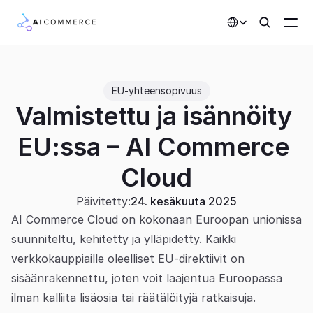
Select Language
Kumppanit
EU-yhteensopivuus
Valmistettu ja isännöity 
Kehittäjille
Hinnoittelu
EU:ssa – AI Commerce 
Ratkaisut
Cloud
Asiakkaat
Päivitetty:
24. kesäkuuta 2025
AI Commerce Cloud on kokonaan Euroopan unionissa 
AI-toiminnot
suunniteltu, kehitetty ja ylläpidetty. Kaikki 
verkkokauppiaille oleelliset EU-direktiivit on 
Integraatiot
sisäänrakennettu, joten voit laajentua Euroopassa 
ilman kalliita lisäosia tai räätälöityjä ratkaisuja.
Tekoälyominaisuudet