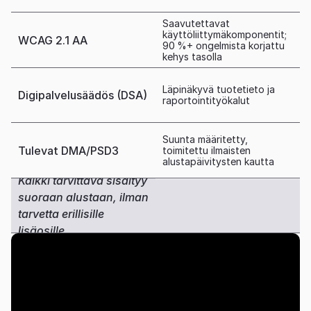
Saavutettavat 
käyttöliittymäkomponentit; 
WCAG 2.1 AA
90 %+ ongelmista korjattu 
kehys tasolla
Läpinäkyvä tuotetieto ja 
Digipalvelusäädös (DSA)
raportointityökalut
Suunta määritetty, 
Tulevat DMA/PSD3
toimitettu ilmaisten 
alustapäivitysten kautta
Kaikki tarvittava sisältyy 
suoraan alustaan, ilman 
tarvetta erillisille 
lisäosille.