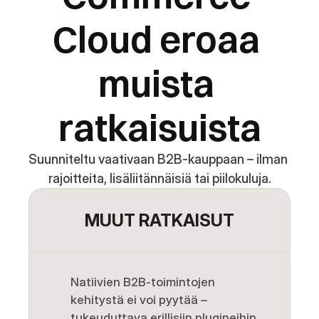
Cloud eroaa 
muista 
ratkaisuista
Suunniteltu vaativaan B2B-kauppaan – ilman 
rajoitteita, lisäliitännäisiä tai piilokuluja.
MUUT RATKAISUT
Natiivien B2B-toimintojen 
kehitystä ei voi pyytää – 
tukeuduttava erillisiin plugineihin