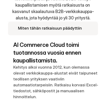
kaupallistamisen myötä ratkaisusta on 
Partners
kasvanut skaalautuva B2B-verkkokauppa-
alusta, jota hyödyntää jo yli 30 yritystä.
Asiakkaat
Miten tähän ratkaisuun päädyttiin
Blogi
Muutosloki
AI Commerce Cloud toimi 
tuotannossa vuosia ennen 
Tuki
kaupallistamista.
Kehittäjille
Kehitys alkoi vuonna 2012, kun olemassa 
olevat verkkokauppa-alustat eivät taipuneet 
Tietoa
teollisen yrityksen vaativiin 
Select Language
V
a
r
a
a
d
e
m
o
automaatiotarpeisiin. Ratkaisu korvasi Excel-
tiedostot, sähköpostit ja manuaalisen 
hinnoittelun.
