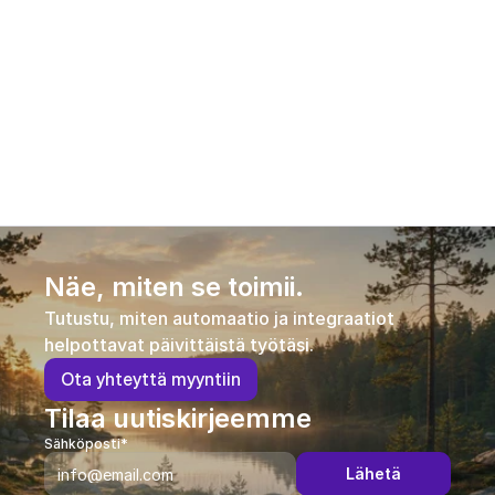
kehittämisessä?
Onko käyttäjälle saatavilla teknistä tukea tai 
ohjausta?
Onko ohjelmisto pilvipohjainen?
Näe, miten se toimii.
Tutustu, miten automaatio ja integraatiot 
helpottavat päivittäistä työtäsi.
O
t
a
y
h
t
e
y
t
t
ä
m
y
y
n
t
i
i
n
Tilaa uutiskirjeemme
Sähköposti*
Lähetä