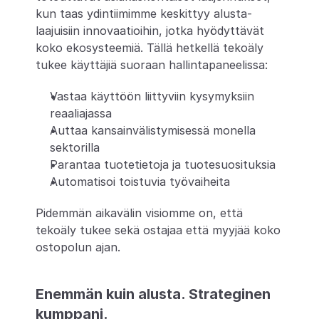
kun taas ydintiimimme keskittyy alusta-
laajuisiin innovaatioihin, jotka hyödyttävät 
koko ekosysteemiä. Tällä hetkellä tekoäly 
tukee käyttäjiä suoraan hallintapaneelissa:
Vastaa käyttöön liittyviin kysymyksiin 
reaaliajassa
Auttaa kansainvälistymisessä monella 
sektorilla
Parantaa tuotetietoja ja tuotesuosituksia
Automatisoi toistuvia työvaiheita
Pidemmän aikavälin visiomme on, että 
tekoäly tukee sekä ostajaa että myyjää koko 
ostopolun ajan.
Enemmän kuin alusta. Strateginen 
kumppani.