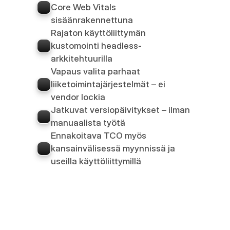
Core Web Vitals 
sisäänrakennettuna
Rajaton käyttöliittymän 
kustomointi headless-
arkkitehtuurilla
Vapaus valita parhaat 
liiketoimintajärjestelmät – ei 
vendor lockia
Jatkuvat versiopäivitykset – ilman 
manuaalista työtä
Ennakoitava TCO myös 
kansainvälisessä myynnissä ja 
useilla käyttöliittymillä