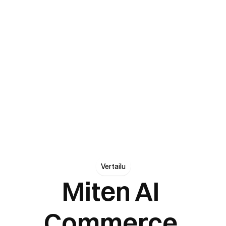
Asiakkaidemme yhteenlaskettu liikevaihto AI 
Commerce Cloudilla
+30
Yritystä, jotka vahvistavat kilpailukykyään 
modernilla ja skaalautuvalla teknologialla
Vertailu
Miten AI 
Commerce 