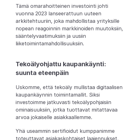
Tämä omarahoitteinen investointi johti 
vuonna 2023 lanseerattuun uuteen 
arkkitehtuuriin, joka mahdollistaa yrityksille 
nopean reagoinnin markkinoiden muutoksiin, 
sääntelyvaatimuksiin ja uusiin 
liiketoimintamahdollisuuksiin. 
Tekoälyohjattu kaupankäynti: 
suunta eteenpäin
Uskomme, että tekoäly mullistaa digitaalisen 
kaupankäynnin toimintamallit. Siksi 
investoimme jatkuvasti tekoälypohjaisiin 
ominaisuuksiin, jotka tuottavat mitattavaa 
arvoa jokaiselle asiakkaallemme.
Yhä useammin sertifioidut kumppanimme 
toteuttavat asiakaskohtaiset laajennukset, 