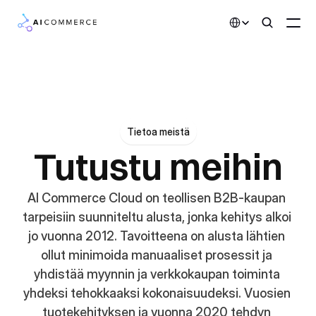
Select Language
Kumppanit
Kehittäjille
Tietoa meistä
Hinnoittelu
Tutustu meihin
Ratkaisut
Asiakkaat
AI Commerce Cloud on teollisen B2B-kaupan 
tarpeisiin suunniteltu alusta, jonka kehitys alkoi 
AI-toiminnot
jo vuonna 2012. Tavoitteena on alusta lähtien 
ollut minimoida manuaaliset prosessit ja 
Integraatiot
yhdistää myynnin ja verkkokaupan toiminta 
yhdeksi tehokkaaksi kokonaisuudeksi. Vuosien 
Tekoälyominaisuudet
tuotekehityksen ja vuonna 2020 tehdyn 