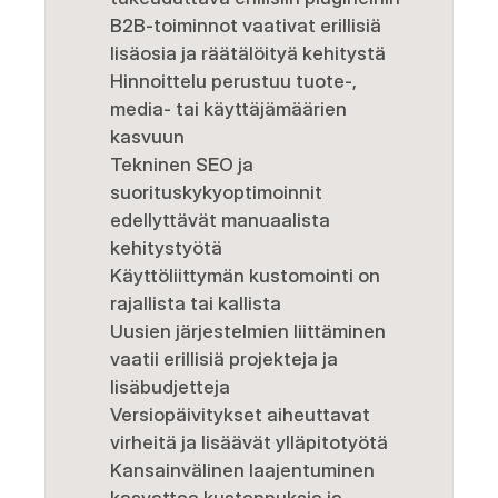
B2B-toiminnot vaativat erillisiä 
lisäosia ja räätälöityä kehitystä
Hinnoittelu perustuu tuote-, 
media- tai käyttäjämäärien 
kasvuun
Tekninen SEO ja 
suorituskykyoptimoinnit 
edellyttävät manuaalista 
kehitystyötä
Käyttöliittymän kustomointi on 
rajallista tai kallista
Uusien järjestelmien liittäminen 
vaatii erillisiä projekteja ja 
lisäbudjetteja
Versiopäivitykset aiheuttavat 
virheitä ja lisäävät ylläpitotyötä
Kansainvälinen laajentuminen 