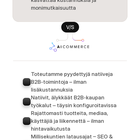
kasvattaa kustannuksia ja 
monimutkaisuutta
V/S
Toteutamme pyydettyjä natiiveja 
B2B-toimintoja – ilman 
lisäkustannuksia
Natiivit, älykkäät B2B-kaupan 
työkalut – täysin konfiguroitavissa
Rajattomasti tuotteita, mediaa, 
käyttäjiä ja liikennettä – ilman 
hintavaikutusta
Millisekuntien latausajat – SEO & 