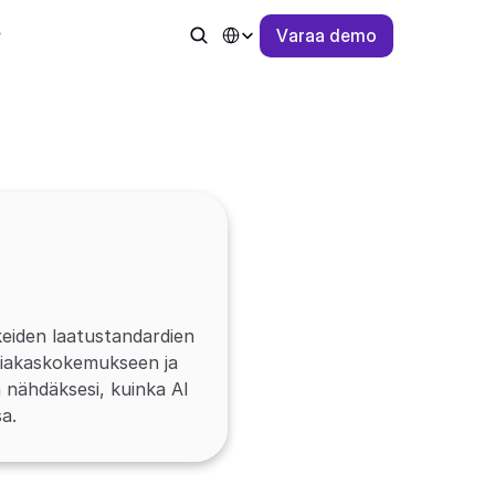
Select Language
V
a
r
a
a
d
e
m
o
iden laatustandardien 
siakaskokemukseen ja 
nähdäksesi, kuinka AI 
a.