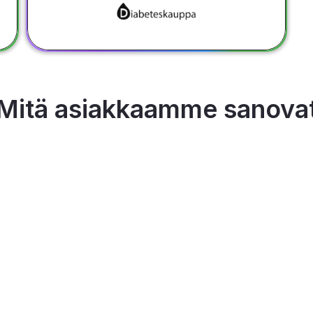
Mitä asiakkaamme sanova
Käyttämällä AI Commerce Cloudin ratkaisuja, 
sähköisen kaupankäynnin transformaatio on tuonut 
merkittäviä parannuksia asiakaskokemukseen ja 
liiketoiminnan hallintaan. Aiemmin hajautettu 
tävää 
järjestelmämme on integroitu tehokkaasti, mikä 
linen 
mahdollistaa tehokkaamman palvelumyynnin sekä 
reaaliaikaisen saatavuuden esittelyn yhdeksässä eri 