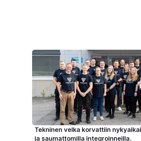
Tekninen velka korvattiin nykyaikai
ja saumattomilla integroinneilla.