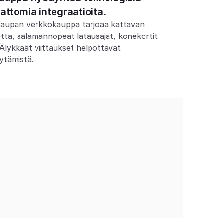
attomia integraatioita.
aupan verkkokauppa tarjoaa kattavan 
etta, salamannopeat latausajat, konekortit 
Älykkäät viittaukset helpottavat 
ytämistä.
+30
vistavat kilpailukykyään modernilla ja 
lautuvalla teknologialla