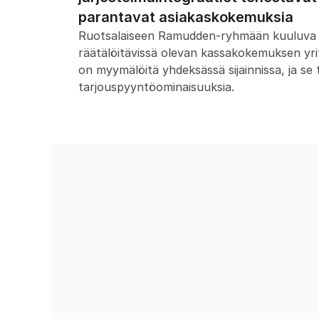
parantavat asiakaskokemuksia
Ruotsalaiseen Ramudden-ryhmään kuuluva T
räätälöitävissä olevan kassakokemuksen yritys
on myymälöitä yhdeksässä sijainnissa, ja se t
tarjouspyyntöominaisuuksia.
+100
Asiakkaidemme yhteenlaskettu liikevaiht