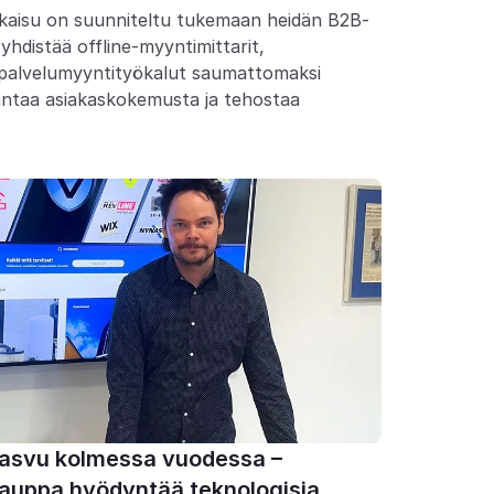
kaisu on suunniteltu tukemaan heidän B2B-
yhdistää offline-myyntimittarit, 
 palvelumyyntityökalut saumattomaksi 
antaa asiakaskokemusta ja tehostaa 
kasvu kolmessa vuodessa – 
auppa hyödyntää teknologisia 