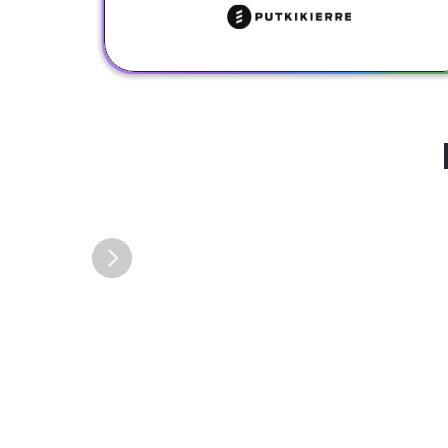
Erittäin onnistunut verkkokaupan uudistus AI 
Commerce Cloudin kanssa!

Päätimme vaihtaa verkkokauppa-alustaa monien 
tekijöiden summana. Haluamme saavuttaa merkit
kasvua verkkokaupasta pitkällä aikavälillä, ja edel
alustamme alkoi tuntua liian raskaalta tämän 