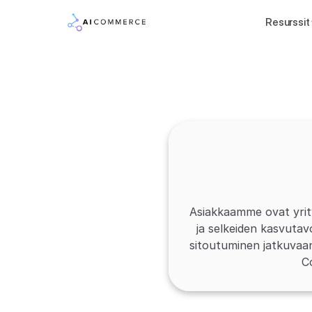
Resurssit
Asiakkaamme ovat yrity
ja selkeiden kasvutav
sitoutuminen jatkuvaan
C