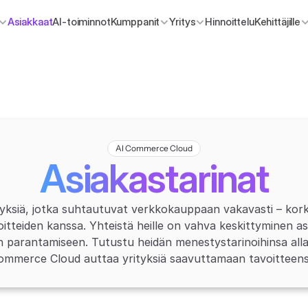
Asiakkaat
AI-toiminnot
Kumppanit
Yritys
Hinnoittelu
Kehittäjille
AI Commerce Cloud
Asiakastarinat
ksiä, jotka suhtautuvat verkkokauppaan vakavasti – korke
oitteiden kanssa. Yhteistä heille on vahva keskittyminen a
 parantamiseen. Tutustu heidän menestystarinoihinsa alla 
ommerce Cloud auttaa yrityksiä saavuttamaan tavoitteens