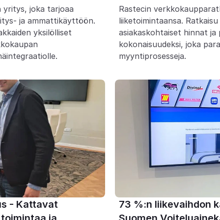
itys, joka tarjoaa 
Rastecin verkkokaupparat
itys- ja ammattikäyttöön. 
liiketoimintaansa. Ratkaisu 
kaiden yksilölliset 
asiakaskohtaiset hinnat ja
kkokaupan 
kokonaisuudeksi, joka par
äintegraatiolle.
myyntiprosesseja.
 - Kattavat 
73 %:n liikevaihdon 
toimintaa ja 
Suomen Voiteluainek