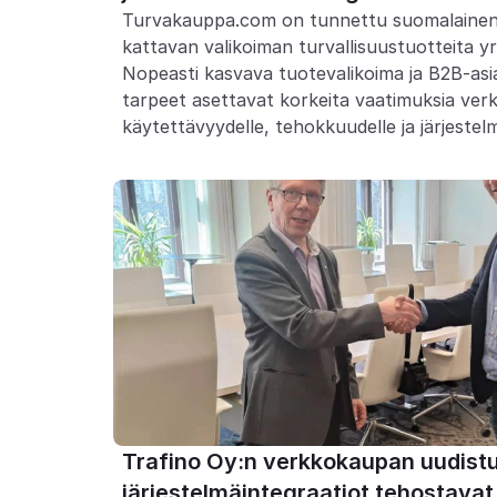
Turvakauppa.com on tunnettu suomalainen yr
kattavan valikoiman turvallisuustuotteita yr
Nopeasti kasvava tuotevalikoima ja B2B-asiak
tarpeet asettavat korkeita vaatimuksia ver
käytettävyydelle, tehokkuudelle ja järjestelm
Trafino Oy:n verkkokaupan uudistus
järjestelmäintegraatiot tehostavat 