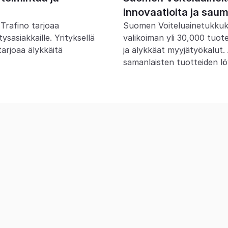
innovaatioita ja saum
rafino tarjoaa 
Suomen Voiteluainetukkuk
asiakkaille. Yrityksellä 
valikoiman yli 30,000 tuot
arjoaa älykkäitä 
ja älykkäät myyjätyökalut. 
samanlaisten tuotteiden lö
M
Yritystä, jotka vah
o AI Commerce Cloudilla
skaa