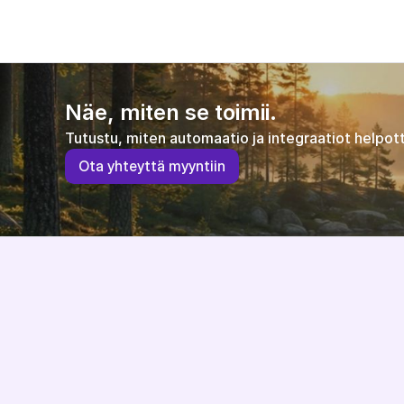
ilman kompromisseja.
Kaisa Pauna
E-commerce manager
Turvakauppa.com | Verona Shelters Fin
Näe, miten se toimii.
Tutustu, miten automaatio ja integraatiot helpott
O
t
a
y
h
t
e
y
t
t
ä
m
y
y
n
t
i
i
n