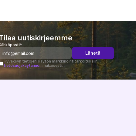
Tilaa uutiskirjeemme
Sähköposti*
Lähetä
Hyväksyn tietojeni käytön markkinointitarkoituksiin 
tietosuojakäytännön
 mukaisesti.