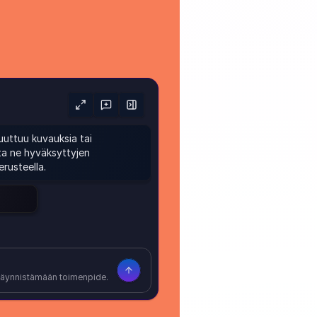
Sisäänraken
tekoälytyök
kaupankäyn
puuttuu kuvauksia tai 
sta ne hyväksyttyjen 
AI Commerce Cloud tuo t
erusteella.
taustahallintaan ja autt
tuotetiedon, tilausten, lok
vaiheissa.
V
Tuotetiimit voivat rikast
valmistajien PDF-tiedosto
käynnistämään toimenpide.
lähdemateriaalin pohjalta.