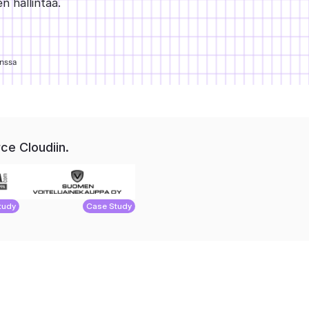
n hallintaa.
anssa
ce Cloudiin.
tudy
Case Study