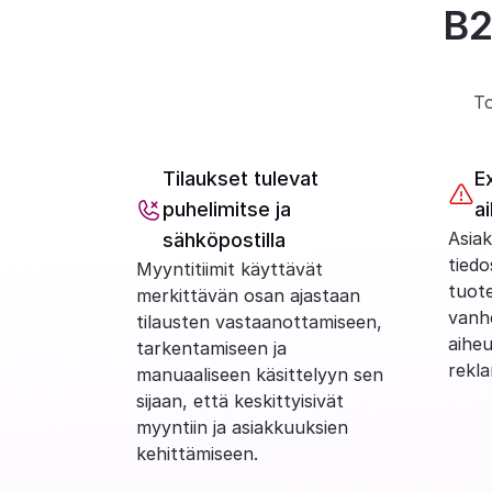
B2
To
Tilaukset tulevat 
E
puhelimitse ja 
a
Asiak
sähköpostilla
tiedo
Myyntitiimit käyttävät 
tuote
merkittävän osan ajastaan 
vanhe
tilausten vastaanottamiseen, 
aiheu
tarkentamiseen ja 
rekla
manuaaliseen käsittelyyn sen 
sijaan, että keskittyisivät 
myyntiin ja asiakkuuksien 
kehittämiseen.