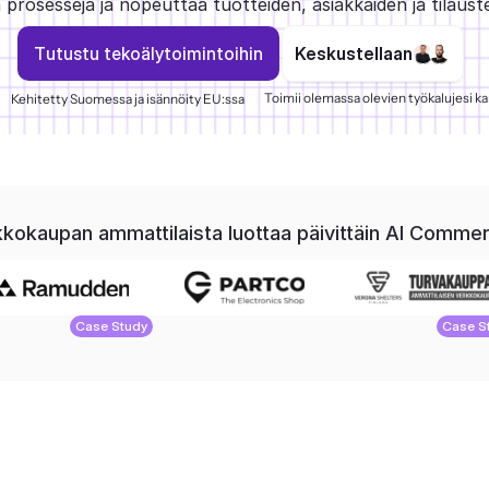
 prosesseja ja nopeuttaa tuotteiden, asiakkaiden ja tilauste
T
u
t
u
s
t
u
t
e
k
o
ä
l
y
t
o
i
m
i
n
t
o
i
h
i
n
Keskustellaan
Toimii olemassa olevien työkalujesi k
Kehitetty Suomessa ja isännöity EU:ssa
kkokaupan ammattilaista luottaa päivittäin AI Commer
Case Study
Case S