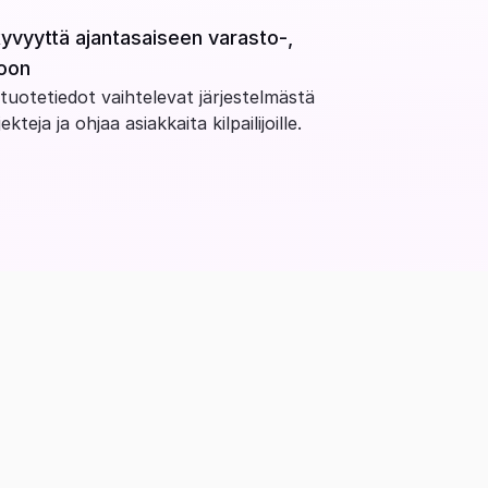
kyvyyttä ajantasaiseen varasto-, 
toon
tuotetiedot vaihtelevat järjestelmästä 
teja ja ohjaa asiakkaita kilpailijoille.