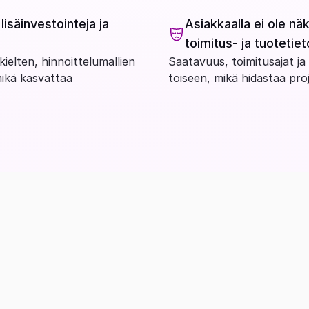
isäinvestointeja ja 
Asiakkaalla ei ole nä
toimitus- ja tuotetie
ielten, hinnoittelumallien 
Saatavuus, toimitusajat ja 
ikä kasvattaa 
toiseen, mikä hidastaa projek