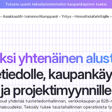
Tutustu uusiin tekoälytoimintoihin kaupankäynnin tueksi
Asiakkaat
AI-toiminnot
Kumppanit
Yritys
Hinnoittelu
Kehittäjille
ksi yhtenäinen alus
tiedolle, kaupankäy
ja projektimyynnille
ud yhdistää tuotetiedonhallinnan, verkkokaupan ja B2B-m
onaisuudeksi. Tekoäly tukee taustahallinnan operatiivista t