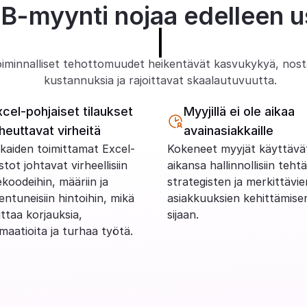
B-myynti nojaa edelleen u
|
iminnalliset tehottomuudet heikentävät kasvukykyä, nost
kustannuksia ja rajoittavat skaalautuvuutta.
xcel-pohjaiset tilaukset 
Myyjillä ei ole aikaa 
iheuttavat virheitä
avainasiakkaille
kaiden toimittamat Excel-
Kokeneet myyjät käyttävät
stot johtavat virheellisiin 
aikansa hallinnollisiin tehtäv
koodeihin, määriin ja 
strategisten ja merkittävien
ntuneisiin hintoihin, mikä 
asiakkuuksien kehittämisen
ttaa korjauksia, 
sijaan.
maatioita ja turhaa työtä.