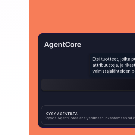
AgentCore
Etsi tuotteet, joilta 
attribuutteja, ja rika
valmistajalähteiden p
Rikasta tuotetiedot
Lataa CS
KYSY AGENTILTA
Pyydä AgentCorea analysoimaan, rikastamaan tai 