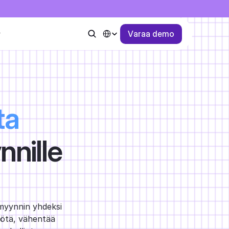
Select Language
V
a
r
a
a
d
e
m
o
ta
nnille
yynnin yhdeksi 
yötä, vähentää 