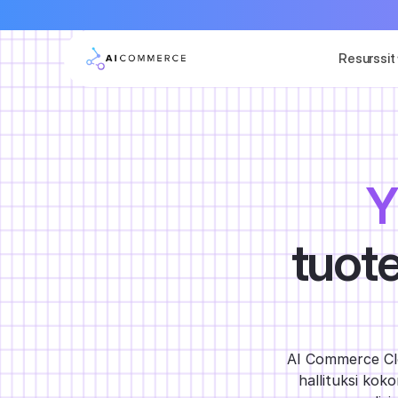
Resurssit
Y
tuote
AI Commerce Clo
hallituksi kok