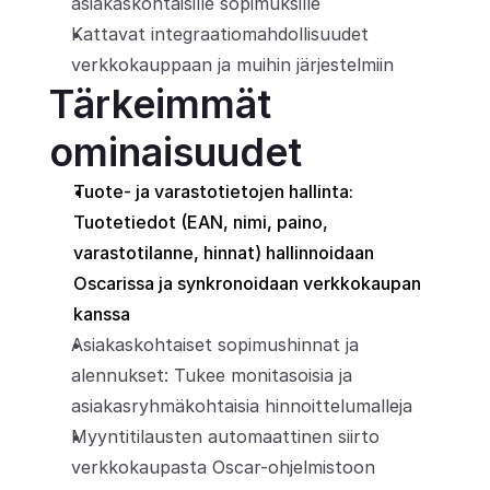
asiakaskohtaisille sopimuksille
Kattavat integraatiomahdollisuudet 
verkkokauppaan ja muihin järjestelmiin
Tärkeimmät 
ominaisuudet
Tuote- ja varastotietojen hallinta: 
Tuotetiedot (EAN, nimi, paino, 
varastotilanne, hinnat) hallinnoidaan 
Oscarissa ja synkronoidaan verkkokaupan 
kanssa
Asiakaskohtaiset sopimushinnat ja 
alennukset: Tukee monitasoisia ja 
asiakasryhmäkohtaisia hinnoittelumalleja
Myyntitilausten automaattinen siirto 
verkkokaupasta Oscar-ohjelmistoon