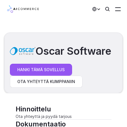
Select Language
Kumppanit
Kehittäjille
Oscar Software
Hinnoittelu
Ratkaisut
HANKI TÄMÄ SOVELLUS
Asiakkaat
OTA YHTEYTTÄ KUMPPANIIN
AI-toiminnot
Integraatiot
Hinnoittelu
Ota yhteyttä ja pyydä tarjous
Tekoälyominaisuudet
Dokumentaatio