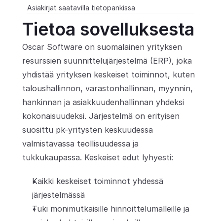
Asiakirjat saatavilla tietopankissa
Partners
Tietoa sovelluksesta
Asiakkaat
Oscar Software on suomalainen yrityksen 
resurssien suunnittelujärjestelmä (ERP), joka 
Blogi
yhdistää yrityksen keskeiset toiminnot, kuten 
taloushallinnon, varastonhallinnan, myynnin, 
Muutosloki
hankinnan ja asiakkuudenhallinnan yhdeksi 
Tuki
kokonaisuudeksi. Järjestelmä on erityisen 
suosittu pk-yritysten keskuudessa 
Kehittäjille
valmistavassa teollisuudessa ja 
Tietoa
tukkukaupassa. Keskeiset edut lyhyesti:
Select Language
V
a
r
a
a
d
e
m
o
Kaikki keskeiset toiminnot yhdessä 
järjestelmässä
Tuki monimutkaisille hinnoittelumalleille ja 