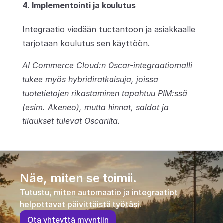
4. Implementointi ja koulutus
Integraatio viedään tuotantoon ja asiakkaalle 
tarjotaan koulutus sen käyttöön.
AI Commerce Cloud:n Oscar-integraatiomalli 
tukee myös hybridiratkaisuja, joissa 
tuotetietojen rikastaminen tapahtuu PIM:ssä 
(esim. Akeneo), mutta hinnat, saldot ja 
tilaukset tulevat Oscarilta.
Näe, miten se toimii.
Tutustu, miten automaatio ja integraatiot 
helpottavat päivittäistä työtäsi.
O
t
a
y
h
t
e
y
t
t
ä
m
y
y
n
t
i
i
n