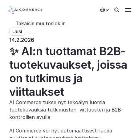
Select Language
Takaisin muutoslokiin
Uusi
Kumppanit
14.2.2026
✨ AI:n tuottamat B2B-
Kehittäjille
Hinnoittelu
tuotekuvaukset, joissa 
Ratkaisut
on tutkimus ja 
Asiakkaat
viittaukset
AI Commerce tukee nyt tekoälyn luomia 
AI-toiminnot
tuotekuvauksia tutkimusten, viittausten ja B2B-
Integraatiot
kontrollien avulla
AI Commerce voi nyt automaattisesti luoda 
Tekoälyominaisuudet