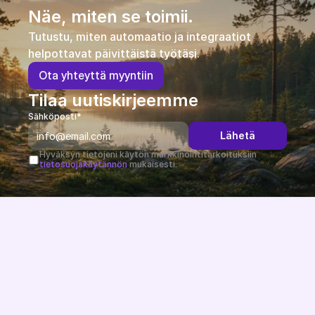
Näe, miten se toimii.
Tutustu, miten automaatio ja integraatiot 
helpottavat päivittäistä työtäsi.
O
t
a
y
h
t
e
y
t
t
ä
m
y
y
n
t
i
i
n
Tilaa uutiskirjeemme
Sähköposti*
Lähetä
Hyväksyn tietojeni käytön markkinointitarkoituksiin 
tietosuojakäytännön
 mukaisesti.
Järjestelmäriippumaton ja EU-direktiivit huomioiva 