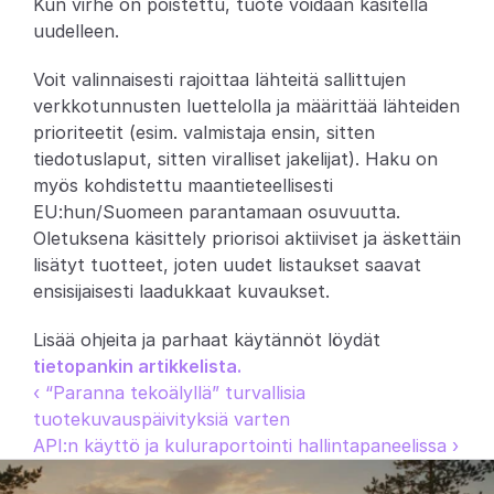
Kun virhe on poistettu, tuote voidaan käsitellä 
uudelleen.
Voit valinnaisesti rajoittaa lähteitä sallittujen 
verkkotunnusten luettelolla ja määrittää lähteiden 
prioriteetit (esim. valmistaja ensin, sitten 
tiedotuslaput, sitten viralliset jakelijat). Haku on 
myös kohdistettu maantieteellisesti 
EU:hun/Suomeen parantamaan osuvuutta. 
Oletuksena käsittely priorisoi aktiiviset ja äskettäin 
lisätyt tuotteet, joten uudet listaukset saavat 
ensisijaisesti laadukkaat kuvaukset.
Lisää ohjeita ja parhaat käytännöt löydät 
tietopankin artikkelista.
‹ “Paranna tekoälyllä” turvallisia 
tuotekuvauspäivityksiä varten
API:n käyttö ja kuluraportointi hallintapaneelissa ›