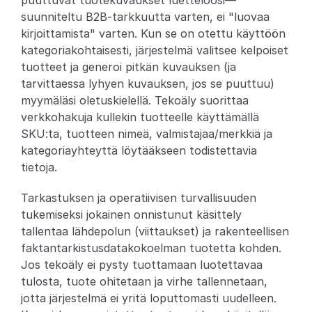
puuttuvat tuotekuvaukset luetteloosi—
suunniteltu B2B-tarkkuutta varten, ei "luovaa 
Partners
kirjoittamista" varten. Kun se on otettu käyttöön 
kategoriakohtaisesti, järjestelmä valitsee kelpoiset 
Asiakkaat
tuotteet ja generoi pitkän kuvauksen (ja 
tarvittaessa lyhyen kuvauksen, jos se puuttuu) 
Blogi
myymäläsi oletuskielellä. Tekoäly suorittaa 
verkkohakuja kullekin tuotteelle käyttämällä 
Muutosloki
SKU:ta, tuotteen nimeä, valmistajaa/merkkiä ja 
kategoriayhteyttä löytääkseen todistettavia 
Tuki
tietoja.
Kehittäjille
Tarkastuksen ja operatiivisen turvallisuuden 
tukemiseksi jokainen onnistunut käsittely 
Tietoa
tallentaa lähdepolun (viittaukset) ja rakenteellisen 
Select Language
V
a
r
a
a
d
e
m
o
faktantarkistusdatakokoelman tuotetta kohden. 
Jos tekoäly ei pysty tuottamaan luotettavaa 
tulosta, tuote ohitetaan ja virhe tallennetaan, 
jotta järjestelmä ei yritä loputtomasti uudelleen. 