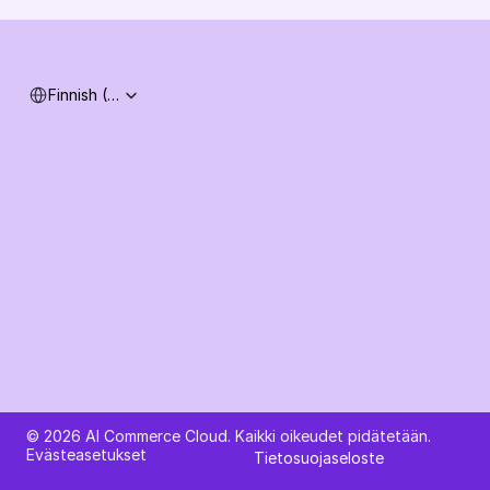
Järjestelmän tila
Select Language
Finnish (Finland)
Kysy tekoälyltä AI Commerce Cloudista
© 2026 AI Commerce Cloud. Kaikki oikeudet pidätetään.
Evästeasetukset
Tietosuojaseloste