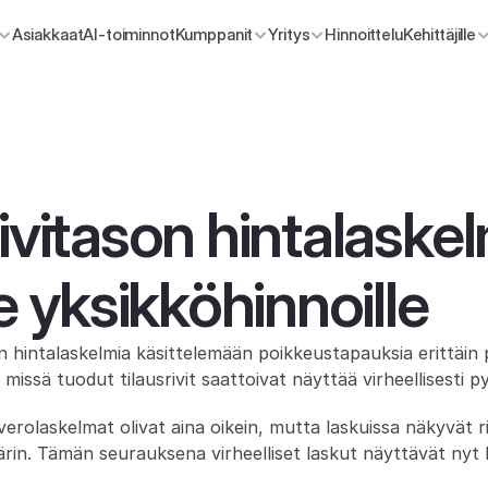
Asiakkaat
AI-toiminnot
Kumppanit
Yritys
Hinnoittelu
Kehittäjille
ivitason hintalaskel
le yksikköhinnoille
 hintalaskelmia käsittelemään poikkeustapauksia erittäin p
 missä tuodut tilausrivit saattoivat näyttää virheellisesti p
verolaskelmat olivat aina oikein, mutta laskuissa näkyvät r
äärin. Tämän seurauksena virheelliset laskut näyttävät nyt 