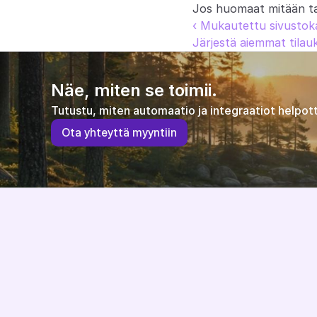
Jos huomaat mitään taka
‹ Mukautettu sivustoka
Järjestä aiemmat tilauk
Näe, miten se toimii.
Tutustu, miten automaatio ja integraatiot helpott
O
t
a
y
h
t
e
y
t
t
ä
m
y
y
n
t
i
i
n