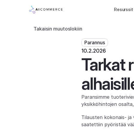
Resurssit
Takaisin muutoslokiin
Parannus
10.2.2026
Tarkat r
alhaisil
Paransimme tuoterivien
yksikköhintojen osalta,
Tilausten kokonais- ja 
saatettiin pyöristää v