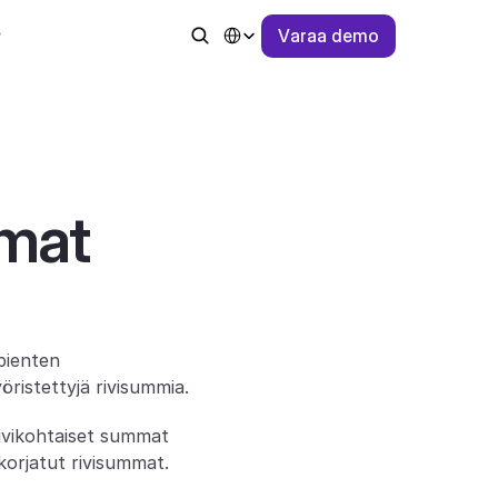
Select Language
V
a
r
a
a
d
e
m
o
mat 
ienten 
yöristettyjä rivisummia.
ivikohtaiset summat 
korjatut rivisummat.