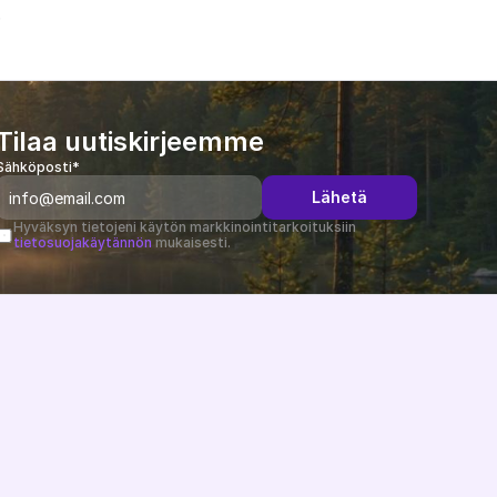
.
Tilaa uutiskirjeemme
Sähköposti*
Lähetä
Hyväksyn tietojeni käytön markkinointitarkoituksiin 
tietosuojakäytännön
 mukaisesti.