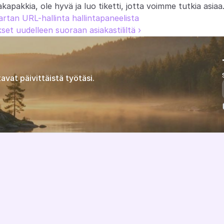
pakkia, ole hyvä ja luo tiketti, jotta voimme tutkia asiaa
rtan URL-hallinta hallintapaneelista
set uudelleen suoraan asiakastililtä ›
avat päivittäistä työtäsi.