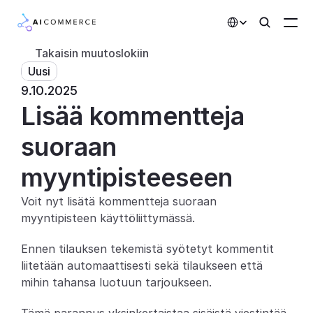
Select Language
Takaisin muutoslokiin
Uusi
Kumppanit
9.10.2025
Lisää kommentteja 
Kehittäjille
Hinnoittelu
suoraan 
Ratkaisut
myyntipisteeseen
Asiakkaat
Voit nyt lisätä kommentteja suoraan 
myyntipisteen käyttöliittymässä.
AI-toiminnot
Ennen tilauksen tekemistä syötetyt kommentit 
Integraatiot
liitetään automaattisesti sekä tilaukseen että 
mihin tahansa luotuun tarjoukseen.
Tekoälyominaisuudet