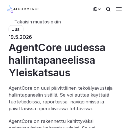
Select Language
Takaisin muutoslokiin
Uusi
Kumppanit
19.5.2026
AgentCore uudessa 
Kehittäjille
Hinnoittelu
hallintapaneelissa
Ratkaisut
Yleiskatsaus
Asiakkaat
AgentCore on uusi päivittäinen tekoälyavustaja 
hallintapaneelin sisällä. Se voi auttaa käyttäjiä 
AI-toiminnot
tuotetiedoissa, raporteissa, navigoinnissa ja 
Integraatiot
päivittäisissä operatiivisissa tehtävissä.
AgentCore on rakennettu kehittyväksi 
Tekoälyominaisuudet