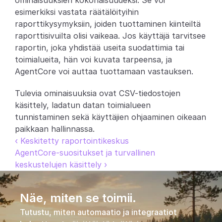
ominaisuuksien kokonaisuudeksi. Se voi 
esimerkiksi vastata räätälöityihin 
Partners
raporttikysymyksiin, joiden tuottaminen kiinteiltä 
raporttisivuilta olisi vaikeaa. Jos käyttäjä tarvitsee 
Asiakkaat
raportin, joka yhdistää useita suodattimia tai 
toimialueita, hän voi kuvata tarpeensa, ja 
Blogi
AgentCore voi auttaa tuottamaan vastauksen.
Muutosloki
Tulevia ominaisuuksia ovat CSV-tiedostojen 
käsittely, ladatun datan toimialueen 
Tuki
tunnistaminen sekä käyttäjien ohjaaminen oikeaan 
paikkaan hallinnassa.
Kehittäjille
‹ Keskitetty raportointikeskus
AgentCore-suositukset ja turvallinen 
Tietoa
keskustelujen käsittely ›
Select Language
V
a
r
a
a
d
e
m
o
Näe, miten se toimii.
Tutustu, miten automaatio ja integraatiot 