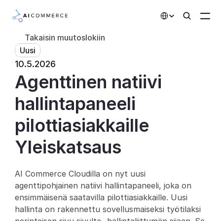
Select Language
Takaisin muutoslokiin
Uusi
Kumppanit
10.5.2026
Agenttinen natiivi 
Kehittäjille
Hinnoittelu
hallintapaneeli 
Ratkaisut
pilottiasiakkaille
Asiakkaat
Yleiskatsaus
AI-toiminnot
AI Commerce Cloudilla on nyt uusi 
agenttipohjainen natiivi hallintapaneeli, joka on 
Integraatiot
ensimmäisenä saatavilla pilottiasiakkaille. Uusi 
hallinta on rakennettu sovellusmaiseksi työtilaksi 
Tekoälyominaisuudet