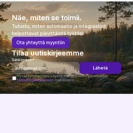
Näe, miten se toimii.
Tutustu, miten automaatio ja integraatiot 
helpottavat päivittäistä työtäsi.
O
t
a
y
h
t
e
y
t
t
ä
m
y
y
n
t
i
i
n
Tilaa uutiskirjeemme
Sähköposti*
Lähetä
Hyväksyn tietojeni käytön markkinointitarkoituksiin 
tietosuojakäytännön
 mukaisesti.