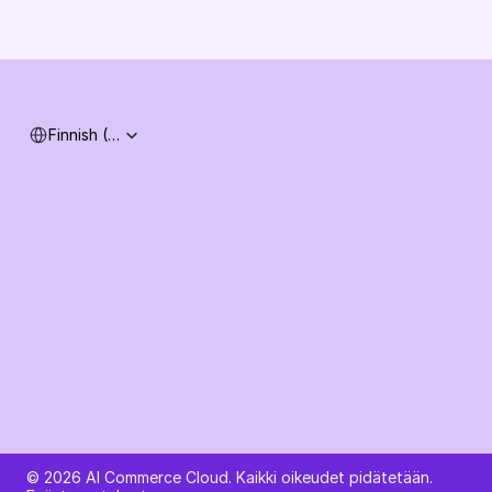
Tuki
Järjestelmän tila
Select Language
Finnish (Finland)
Kysy tekoälyltä AI Commerce Cloudista
© 2026 AI Commerce Cloud. Kaikki oikeudet pidätetään.