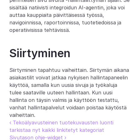
perinteisen sivu sivulta -hallintaliittymän sijaan. Se 
sisältää natiivisti integroidun AI-agentin, joka voi 
Partners
auttaa kauppiaita päivittäisessä työssä, 
navigoinnissa, raportoinnissa, tuotetiedoissa ja 
Asiakkaat
operatiivisissa tehtävissä.
Blogi
Siirtyminen
Muutosloki
Siirtyminen tapahtuu vaiheittain. Siirtymän aikana 
Tuki
asiakastilit voivat jatkaa nykyisen hallintapaneelin 
Kehittäjille
käyttöä, samalla kun uusia sivuja ja työkaluja 
tulee saataville uuteen hallintaan. Kun uusi 
Tietoa
hallinta on täysin valmis ja käyttöön testattu, 
Select Language
vanhat hallintapalvelut voidaan poistaa käytöstä 
V
a
r
a
a
d
e
m
o
vaiheittain.
‹ Tekoälyavusteinen tuotekuvausten luonti 
tarkistaa nyt kaikki linkitetyt kategoriat
Sivutason ohje-widget ›