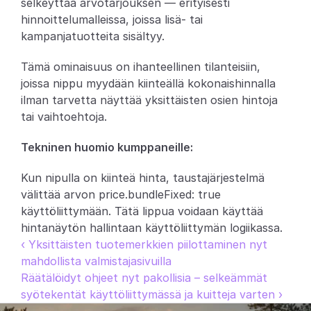
selkeyttää arvotarjouksen — erityisesti 
hinnoittelumalleissa, joissa lisä- tai 
Partners
kampanjatuotteita sisältyy.
Asiakkaat
Tämä ominaisuus on ihanteellinen tilanteisiin, 
joissa nippu myydään kiinteällä kokonaishinnalla 
Blogi
ilman tarvetta näyttää yksittäisten osien hintoja 
tai vaihtoehtoja.
Muutosloki
Tekninen huomio kumppaneille:
Tuki
Kun nipulla on kiinteä hinta, taustajärjestelmä 
Kehittäjille
välittää arvon price.bundleFixed: true 
käyttöliittymään. Tätä lippua voidaan käyttää 
Tietoa
hintanäytön hallintaan käyttöliittymän logiikassa.
Select Language
‹ Yksittäisten tuotemerkkien piilottaminen nyt 
V
a
r
a
a
d
e
m
o
mahdollista valmistajasivuilla
Räätälöidyt ohjeet nyt pakollisia – selkeämmät 
syötekentät käyttöliittymässä ja kuitteja varten ›