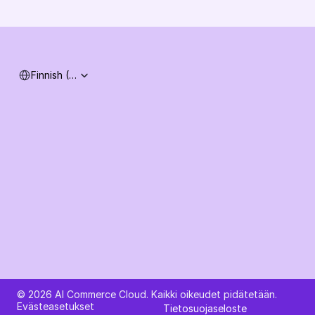
Järjestelmän tila
Select Language
Finnish (Finland)
Kysy tekoälyltä AI Commerce Cloudista
© 2026 AI Commerce Cloud. Kaikki oikeudet pidätetään.
Evästeasetukset
Tietosuojaseloste