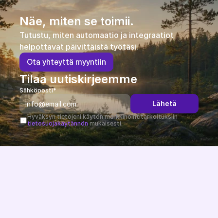
Näe, miten se toimii.
Tutustu, miten automaatio ja integraatiot 
helpottavat päivittäistä työtäsi.
O
t
a
y
h
t
e
y
t
t
ä
m
y
y
n
t
i
i
n
Tilaa uutiskirjeemme
Sähköposti*
Lähetä
Hyväksyn tietojeni käytön markkinointitarkoituksiin 
tietosuojakäytännön
 mukaisesti.