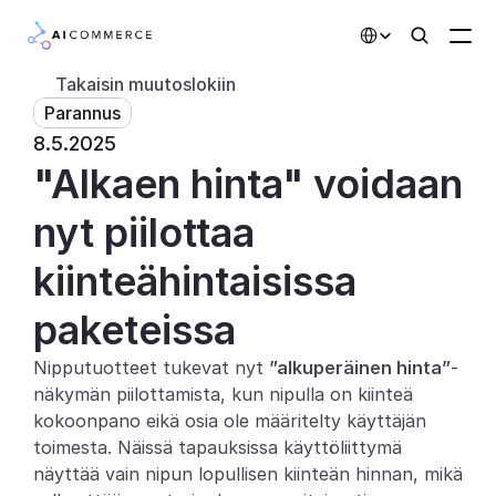
Select Language
Takaisin muutoslokiin
Parannus
Kumppanit
8.5.2025
"Alkaen hinta" voidaan 
Kehittäjille
Hinnoittelu
nyt piilottaa 
Ratkaisut
kiinteähintaisissa 
Asiakkaat
paketeissa
Nipputuotteet tukevat nyt 
”alkuperäinen hinta”
-
AI-toiminnot
näkymän piilottamista, kun nipulla on kiinteä 
Integraatiot
kokoonpano eikä osia ole määritelty käyttäjän 
toimesta. Näissä tapauksissa käyttöliittymä 
Tekoälyominaisuudet
näyttää vain nipun lopullisen kiinteän hinnan, mikä 