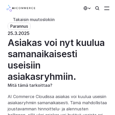
Select Language
Takaisin muutoslokiin
Parannus
Kumppanit
25.3.2025
Asiakas voi nyt kuulua 
Kehittäjille
Hinnoittelu
samanaikaisesti 
Ratkaisut
useisiin 
Asiakkaat
asiakasryhmiin.
Mitä tämä tarkoittaa?
AI-toiminnot
AI Commerce Cloudissa asiakas voi kuulua useisiin 
Integraatiot
asiakasryhmiin samanaikaisesti. Tämä mahdollistaa 
joustavamman hinnoittelu- ja alennusten 
Tekoälyominaisuudet