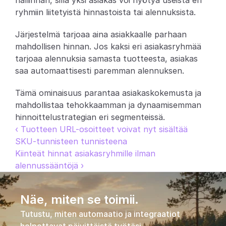
hallinnan, sillä yksi asiakas voi hyötyä useista eri 
ryhmiin liitetyistä hinnastoista tai alennuksista.
Partners
Järjestelmä tarjoaa aina asiakkaalle parhaan 
Asiakkaat
mahdollisen hinnan. Jos kaksi eri asiakasryhmää 
tarjoaa alennuksia samasta tuotteesta, asiakas 
Blogi
saa automaattisesti paremman alennuksen.
Muutosloki
Tämä ominaisuus parantaa asiakaskokemusta ja 
mahdollistaa tehokkaamman ja dynaamisemman 
Tuki
hinnoittelustrategian eri segmenteissä.
‹ Tuotteen URL-osoitteet voivat nyt sisältää 
Kehittäjille
SKU-tunnisteen tunnisteena
Kiinteät hinnat asiakasryhmille ilman 
Tietoa
alennussääntöjä ›
Select Language
V
a
r
a
a
d
e
m
o
Näe, miten se toimii.
Tutustu, miten automaatio ja integraatiot 