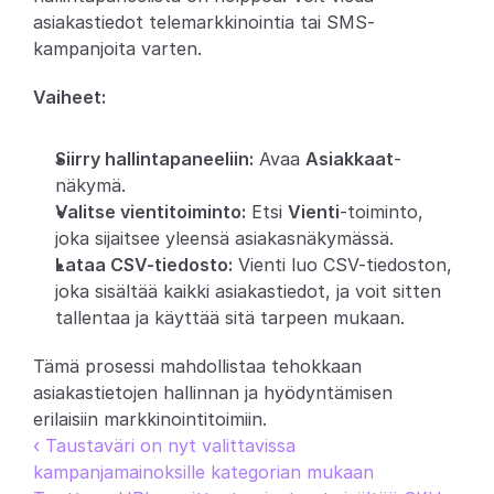
asiakastiedot telemarkkinointia tai SMS-
Partners
kampanjoita varten.
Asiakkaat
Vaiheet:
Blogi
Siirry hallintapaneeliin:
 Avaa 
Asiakkaat
-
näkymä.
Muutosloki
Valitse vientitoiminto:
 Etsi 
Vienti
-toiminto, 
joka sijaitsee yleensä asiakasnäkymässä.
Tuki
Lataa CSV-tiedosto:
 Vienti luo CSV-tiedoston, 
joka sisältää kaikki asiakastiedot, ja voit sitten 
Kehittäjille
tallentaa ja käyttää sitä tarpeen mukaan.
Tietoa
Tämä prosessi mahdollistaa tehokkaan 
Select Language
V
a
r
a
a
d
e
m
o
asiakastietojen hallinnan ja hyödyntämisen 
erilaisiin markkinointitoimiin.
‹ Taustaväri on nyt valittavissa 
kampanjamainoksille kategorian mukaan