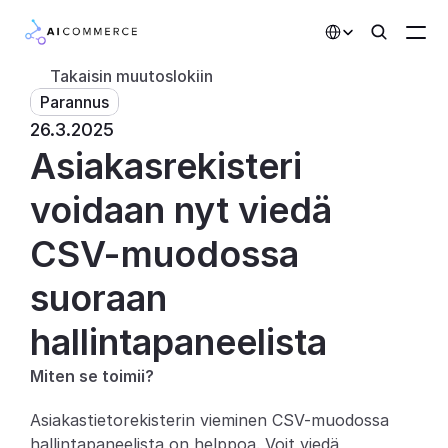
Select Language
Takaisin muutoslokiin
Parannus
Kumppanit
26.3.2025
Asiakasrekisteri 
Kehittäjille
Hinnoittelu
voidaan nyt viedä 
Ratkaisut
CSV-muodossa 
Asiakkaat
suoraan 
hallintapaneelista
AI-toiminnot
Miten se toimii?
Integraatiot
Asiakastietorekisterin vieminen CSV-muodossa 
Tekoälyominaisuudet
hallintapaneelista on helppoa. Voit viedä 