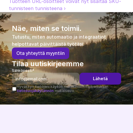
Tuotteen URL-osoitteet voivat nyt sisältää SKU-
tunnisteen tunnisteena ›
Näe, miten se toimii.
Tutustu, miten automaatio ja integraatiot 
helpottavat päivittäistä työtäsi.
O
t
a
y
h
t
e
y
t
t
ä
m
y
y
n
t
i
i
n
Tilaa uutiskirjeemme
Sähköposti*
Lähetä
Hyväksyn tietojeni käytön markkinointitarkoituksiin 
tietosuojakäytännön
 mukaisesti.