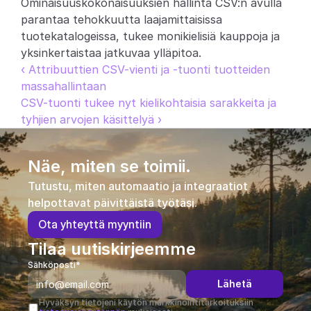
Ominaisuuskokonaisuuksien hallinta CSV:n avulla 
parantaa tehokkuutta laajamittaisissa 
tuotekatalogeissa, tukee monikielisiä kauppoja ja 
yksinkertaistaa jatkuvaa ylläpitoa.
‹ Attribuuttien CSV-vienti ja -tuonti tuotteiden 
massahallintaan
CSV-tuonti tukee nyt kielikohtaisia sarakkeita ja 
tyhjien arvojen käsittelyä ›
Näe, miten se toimii.
Tutustu, miten automaatio ja integraatiot 
helpottavat päivittäistä työtäsi.
O
t
a
y
h
t
e
y
t
t
ä
m
y
y
n
t
i
i
n
Tilaa uutiskirjeemme
Sähköposti*
Lähetä
Hyväksyn tietojeni käytön markkinointitarkoituksiin 