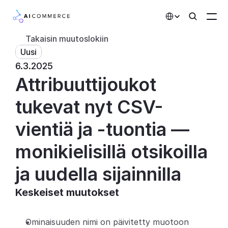
Select Language
Takaisin muutoslokiin
Uusi
Kumppanit
6.3.2025
Attribuuttijoukot 
Kehittäjille
Hinnoittelu
tukevat nyt CSV-
Ratkaisut
vientiä ja -tuontia — 
Asiakkaat
monikielisillä otsikoilla 
ja uudella sijainnilla
AI-toiminnot
Keskeiset muutokset
Integraatiot
Tekoälyominaisuudet
Ominaisuuden nimi on päivitetty muotoon 