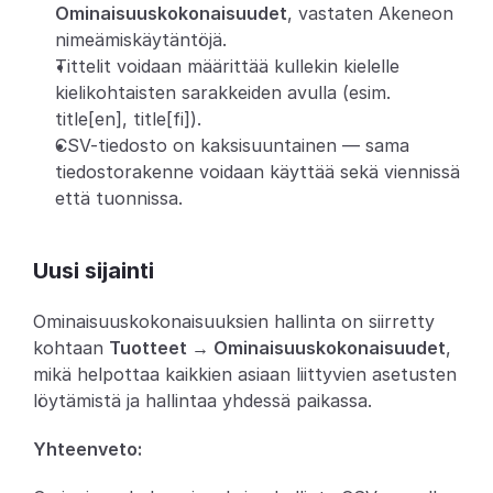
Ominaisuuskokonaisuudet
, vastaten Akeneon 
Partners
nimeämiskäytäntöjä.
Tittelit voidaan määrittää kullekin kielelle 
Asiakkaat
kielikohtaisten sarakkeiden avulla (esim. 
title[en], title[fi]).
Blogi
CSV-tiedosto on kaksisuuntainen — sama 
tiedostorakenne voidaan käyttää sekä viennissä 
Muutosloki
että tuonnissa.
Tuki
Uusi sijainti
Kehittäjille
Ominaisuuskokonaisuuksien hallinta on siirretty 
Tietoa
kohtaan 
Tuotteet → Ominaisuuskokonaisuudet
, 
mikä helpottaa kaikkien asiaan liittyvien asetusten 
Select Language
V
a
r
a
a
d
e
m
o
löytämistä ja hallintaa yhdessä paikassa.
Yhteenveto: