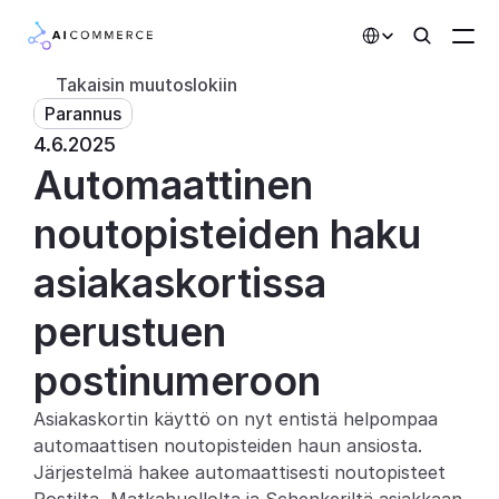
Select Language
Takaisin muutoslokiin
Parannus
Kumppanit
4.6.2025
Automaattinen 
Kehittäjille
Hinnoittelu
noutopisteiden haku 
Ratkaisut
asiakaskortissa 
Asiakkaat
perustuen 
postinumeroon
AI-toiminnot
Asiakaskortin käyttö on nyt entistä helpompaa 
Integraatiot
automaattisen noutopisteiden haun ansiosta. 
Järjestelmä hakee automaattisesti noutopisteet 
Tekoälyominaisuudet