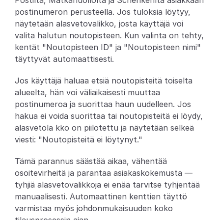
Postilta, Matkahuollolta ja Schenkeriltä asiakkaan 
postinumeron perusteella. Jos tuloksia löytyy, 
Partners
näytetään alasvetovalikko, josta käyttäjä voi 
valita halutun noutopisteen. Kun valinta on tehty, 
Asiakkaat
kentät "Noutopisteen ID" ja "Noutopisteen nimi" 
täyttyvät automaattisesti.
Blogi
Jos käyttäjä haluaa etsiä noutopisteitä toiselta 
Muutosloki
alueelta, hän voi väliaikaisesti muuttaa 
postinumeroa ja suorittaa haun uudelleen. Jos 
Tuki
hakua ei voida suorittaa tai noutopisteitä ei löydy, 
alasvetola kko on piilotettu ja näytetään selkeä 
Kehittäjille
viesti: "Noutopisteitä ei löytynyt."
Tietoa
Tämä parannus säästää aikaa, vähentää 
Select Language
osoitevirheitä ja parantaa asiakaskokemusta — 
V
a
r
a
a
d
e
m
o
tyhjiä alasvetovalikkoja ei enää tarvitse tyhjentää 
manuaalisesti. Automaattinen kenttien täyttö 
varmistaa myös johdonmukaisuuden koko 