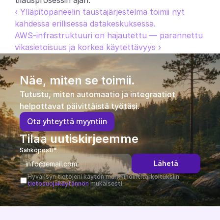
tilausprosessin ajan.
‹ Ylläpitopaneelin taustajärjestelmä toimii nyt 
kahdessa erillisessä datakeskuksessa.
AWS-infrastruktuuri on hajautettu — parannettu 
vikasietoisuus ja korkea käytettävyys ›
Näe, miten se toimii.
Tutustu, miten automaatio ja integraatiot 
helpottavat päivittäistä työtäsi.
O
t
a
y
h
t
e
y
t
t
ä
m
y
y
n
t
i
i
n
Tilaa uutiskirjeemme
Sähköposti*
Lähetä
Hyväksyn tietojeni käytön markkinointitarkoituksiin 
tietosuojakäytännön
 mukaisesti.