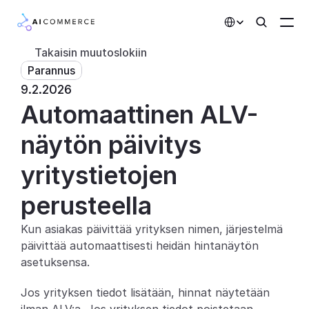
Select Language
Takaisin muutoslokiin
Parannus
Kumppanit
9.2.2026
Automaattinen ALV-
Kehittäjille
Hinnoittelu
näytön päivitys 
Ratkaisut
yritystietojen 
Asiakkaat
perusteella
Kun asiakas päivittää yrityksen nimen, järjestelmä 
AI-toiminnot
päivittää automaattisesti heidän hintanäytön 
Integraatiot
asetuksensa.
Jos yrityksen tiedot lisätään, hinnat näytetään 
Tekoälyominaisuudet