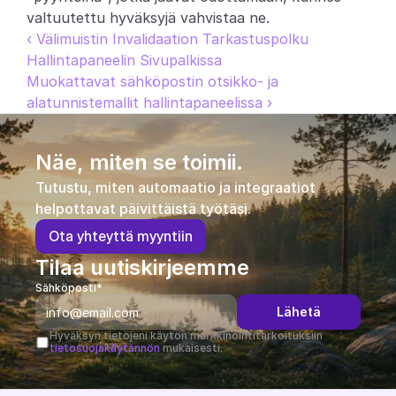
valtuutettu hyväksyjä vahvistaa ne.
‹ Välimuistin Invalidaation Tarkastuspolku 
Hallintapaneelin Sivupalkissa
Muokattavat sähköpostin otsikko- ja 
alatunnistemallit hallintapaneelissa ›
Näe, miten se toimii.
Tutustu, miten automaatio ja integraatiot 
helpottavat päivittäistä työtäsi.
O
t
a
y
h
t
e
y
t
t
ä
m
y
y
n
t
i
i
n
Tilaa uutiskirjeemme
Sähköposti*
Lähetä
Hyväksyn tietojeni käytön markkinointitarkoituksiin 
tietosuojakäytännön
 mukaisesti.