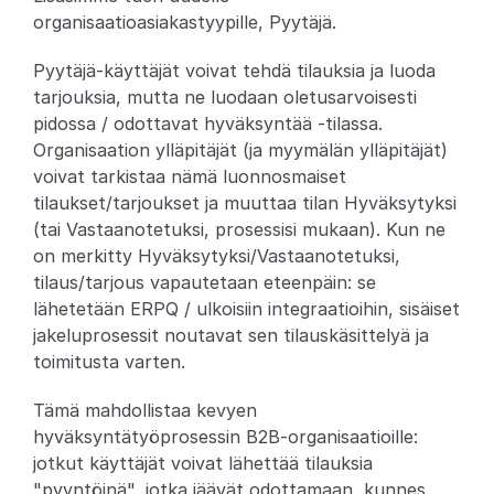
organisaatioasiakastyypille, Pyytäjä.
Partners
Pyytäjä-käyttäjät voivat tehdä tilauksia ja luoda 
Asiakkaat
tarjouksia, mutta ne luodaan oletusarvoisesti 
pidossa / odottavat hyväksyntää -tilassa. 
Blogi
Organisaation ylläpitäjät (ja myymälän ylläpitäjät) 
voivat tarkistaa nämä luonnosmaiset 
Muutosloki
tilaukset/tarjoukset ja muuttaa tilan Hyväksytyksi 
(tai Vastaanotetuksi, prosessisi mukaan). Kun ne 
Tuki
on merkitty Hyväksytyksi/Vastaanotetuksi, 
tilaus/tarjous vapautetaan eteenpäin: se 
Kehittäjille
lähetetään ERPQ / ulkoisiin integraatioihin, sisäiset 
jakeluprosessit noutavat sen tilauskäsittelyä ja 
Tietoa
toimitusta varten.
Select Language
V
a
r
a
a
d
e
m
o
Tämä mahdollistaa kevyen 
hyväksyntätyöprosessin B2B-organisaatioille: 
jotkut käyttäjät voivat lähettää tilauksia 
"pyyntöinä", jotka jäävät odottamaan, kunnes 