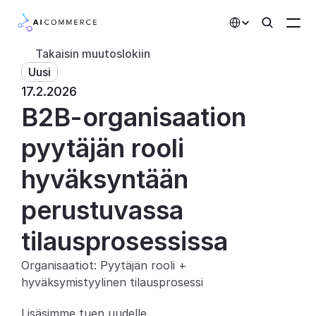
Select Language
Takaisin muutoslokiin
Uusi
Kumppanit
17.2.2026
B2B-organisaation 
Kehittäjille
Hinnoittelu
pyytäjän rooli 
Ratkaisut
hyväksyntään 
Asiakkaat
perustuvassa 
tilausprosessissa
AI-toiminnot
Organisaatiot: Pyytäjän rooli + 
Integraatiot
hyväksymistyylinen tilausprosessi
Tekoälyominaisuudet
Lisäsimme tuen uudelle 