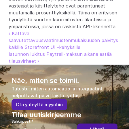
vasteajat ja käsittelyteho ovat parantuneet 
muutamalla prosenttiyksiköllä. Tämä on erityisen 
hyödyllistä suurten kuormitusten tilanteissa ja 
ympäristöissä, joissa on raskasta API-liikennettä.
‹ Kattava 
saavutettavuusvaatimustenmukaisuuden päivitys 
kaikille Storefront UI -kehyksille
Istunnon lukitus Paytrail-maksun aikana estää 
tilausvirheet ›
Näe, miten se toimii.
Tutustu, miten automaatio ja integraatiot 
helpottavat päivittäistä työtäsi.
O
t
a
y
h
t
e
y
t
t
ä
m
y
y
n
t
i
i
n
Tilaa uutiskirjeemme
Sähköposti*