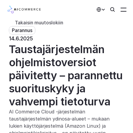
Select Language
Takaisin muutoslokiin
Parannus
Kumppanit
14.6.2025
Taustajärjestelmän 
Kehittäjille
Hinnoittelu
ohjelmistoversiot 
Ratkaisut
päivitetty – parannettu 
Asiakkaat
suorituskyky ja 
vahvempi tietoturva
AI-toiminnot
AI Commerce Cloud -järjestelmän 
Integraatiot
taustajärjestelmän ydinosa-alueet – mukaan 
lukien käyttöjärjestelmä (Amazon Linux) ja 
Tekoälyominaisuudet