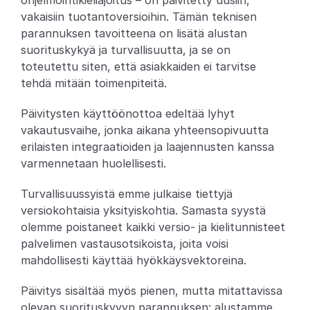
ohjelmointikieliajoitus – on päivitetty uusiin, 
vakaisiin tuotantoversioihin. Tämän teknisen 
Partners
parannuksen tavoitteena on lisätä alustan 
suorituskykyä ja turvallisuutta, ja se on 
Asiakkaat
toteutettu siten, että asiakkaiden ei tarvitse 
tehdä mitään toimenpiteitä.
Blogi
Päivitysten käyttöönottoa edeltää lyhyt 
Muutosloki
vakautusvaihe, jonka aikana yhteensopivuutta 
erilaisten integraatioiden ja laajennusten kanssa 
Tuki
varmennetaan huolellisesti.
Kehittäjille
Turvallisuussyistä emme julkaise tiettyjä 
versiokohtaisia yksityiskohtia. Samasta syystä 
Tietoa
olemme poistaneet kaikki versio- ja kielitunnisteet 
Select Language
palvelimen vastausotsikoista, joita voisi 
V
a
r
a
a
d
e
m
o
mahdollisesti käyttää hyökkäysvektoreina.
Päivitys sisältää myös pienen, mutta mitattavissa 
olevan suorituskyvyn parannuksen: alustamme 