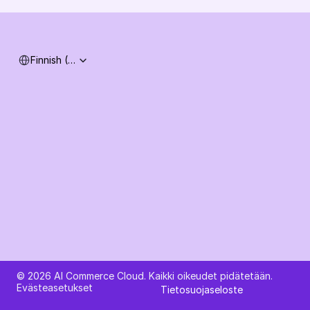
Järjestelmän tila
Select Language
Finnish (Finland)
Kysy tekoälyltä AI Commerce Cloudista
© 2026 AI Commerce Cloud. Kaikki oikeudet pidätetään.
Evästeasetukset
Tietosuojaseloste