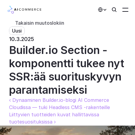
Select Language
Takaisin muutoslokiin
Uusi
Kumppanit
10.3.2025
Builder.io Section -
Kehittäjille
Hinnoittelu
komponentti tukee nyt 
Ratkaisut
SSR:ää suorituskyvyn 
Asiakkaat
parantamiseksi
‹ Dynaaminen Builder.io-blogi AI Commerce 
AI-toiminnot
Cloudissa — tuki Headless CMS -rakenteille
Integraatiot
Liittyvien tuotteiden kuvat hallittavissa 
tuotesuosituksissa ›
Tekoälyominaisuudet