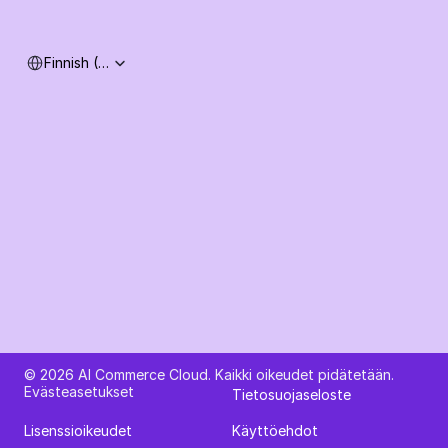
Select Language
Finnish (Finland)
Kysy tekoälyltä AI Commerce Cloudista
© 2026 AI Commerce Cloud. Kaikki oikeudet pidätetään.
Evästeasetukset
Tietosuojaseloste
Lisenssioikeudet
Käyttöehdot