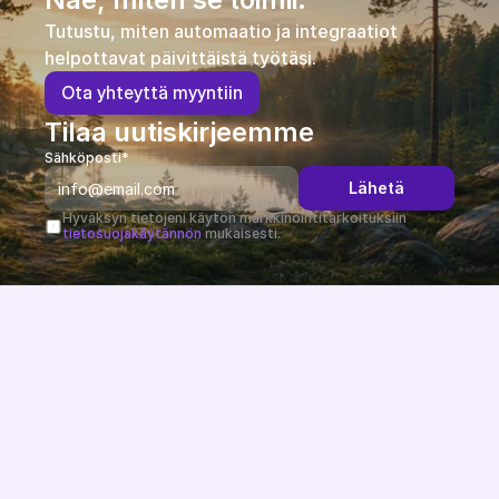
Tutustu, miten automaatio ja integraatiot 
helpottavat päivittäistä työtäsi.
O
t
a
y
h
t
e
y
t
t
ä
m
y
y
n
t
i
i
n
Tilaa uutiskirjeemme
Sähköposti*
Lähetä
Hyväksyn tietojeni käytön markkinointitarkoituksiin 
tietosuojakäytännön
 mukaisesti.
Järjestelmäriippumaton ja EU-direktiivit huomioiva 
verkkokauppa-alusta, kehitetty ja isännöity EU:ssa.