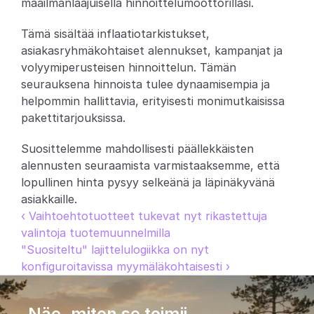
maailmanlaajuisella hinnoittelumoottorillasi.
Partners
Tämä sisältää inflaatiotarkistukset, 
asiakasryhmäkohtaiset alennukset, kampanjat ja 
Asiakkaat
volyymiperusteisen hinnoittelun. Tämän 
seurauksena hinnoista tulee dynaamisempia ja 
Blogi
helpommin hallittavia, erityisesti monimutkaisissa 
pakettitarjouksissa.
Muutosloki
Suosittelemme mahdollisesti päällekkäisten 
Tuki
alennusten seuraamista varmistaaksemme, että 
lopullinen hinta pysyy selkeänä ja läpinäkyvänä 
Kehittäjille
asiakkaille.
‹ Vaihtoehtotuotteet tukevat nyt rikastettuja 
Tietoa
valintoja tuotemuunnelmilla
Select Language
V
a
r
a
a
d
e
m
o
"Suositeltu" lajittelulogiikka on nyt 
konfiguroitavissa myymäläkohtaisesti ›
Näe, miten se toimii.