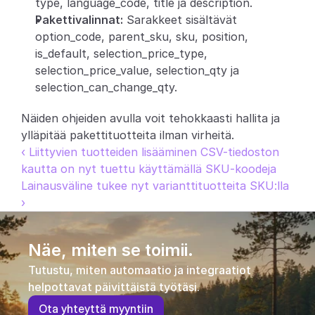
type, language_code, title ja description.
Pakettivalinnat:
 Sarakkeet sisältävät 
option_code, parent_sku, sku, position, 
is_default, selection_price_type, 
selection_price_value, selection_qty ja 
selection_can_change_qty.
Näiden ohjeiden avulla voit tehokkaasti hallita ja 
ylläpitää pakettituotteita ilman virheitä.
‹ Liittyvien tuotteiden lisääminen CSV-tiedoston 
kautta on nyt tuettu käyttämällä SKU-koodeja
Lainausväline tukee nyt varianttituotteita SKU:lla 
›
Näe, miten se toimii.
Tutustu, miten automaatio ja integraatiot 
helpottavat päivittäistä työtäsi.
O
t
a
y
h
t
e
y
t
t
ä
m
y
y
n
t
i
i
n