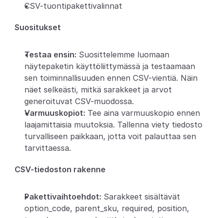
CSV-tuontipakettivalinnat
Suositukset
Testaa ensin:
 Suosittelemme luomaan 
näytepaketin käyttöliittymässä ja testaamaan 
sen toiminnallisuuden ennen CSV-vientiä. Näin 
näet selkeästi, mitkä sarakkeet ja arvot 
generoituvat CSV-muodossa.
Varmuuskopiot:
 Tee aina varmuuskopio ennen 
laajamittaisia muutoksia. Tallenna viety tiedosto 
turvalliseen paikkaan, jotta voit palauttaa sen 
tarvittaessa.
CSV-tiedoston rakenne
Pakettivaihtoehdot:
 Sarakkeet sisältävät 
option_code, parent_sku, required, position, 