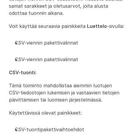
samat sarakkeet ja oletusarvot, joita alusta 
Partners
odottaa tuonnin aikana.
Asiakkaat
Voit käyttää seuraavia painikkeita 
Luettelo
-sivulla:
Blogi
CSV-viennin pakettivalinnat
Muutosloki
CSV-viennin pakettivalinnat
Tuki
CSV-tuonti:
Kehittäjille
Tämä toiminto mahdollistaa aiemmin luotujen 
Tietoa
CSV-tiedostojen lukemisen ja vastaavien tietojen 
päivittämisen tai luomisen järjestelmässä.
Select Language
V
a
r
a
a
d
e
m
o
Käytettävissä olevat painikkeet:
CSV-tuontipakettivaihtoehdot