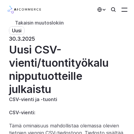
Select Language
Takaisin muutoslokiin
Uusi
Kumppanit
30.3.2025
Uusi CSV-
Kehittäjille
Hinnoittelu
vienti/tuontityökalu 
Ratkaisut
nipputuotteille 
Asiakkaat
julkaistu
CSV-vienti ja -tuonti
AI-toiminnot
CSV-vienti:
Integraatiot
Tämä ominaisuus mahdollistaa olemassa olevien 
Tekoälyominaisuudet
tietojen viennin CSV-tiedostoon. Tiedosto sisältää 