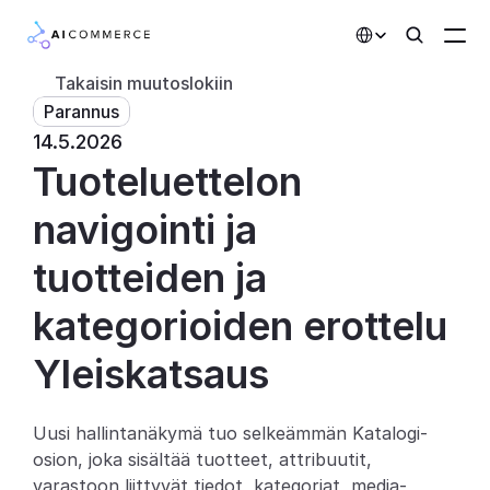
Select Language
Takaisin muutoslokiin
Parannus
Kumppanit
14.5.2026
Tuoteluettelon 
Kehittäjille
Hinnoittelu
navigointi ja 
Ratkaisut
tuotteiden ja 
Asiakkaat
kategorioiden erottelu
Yleiskatsaus
AI-toiminnot
Integraatiot
Uusi hallintanäkymä tuo selkeämmän Katalogi-
osion, joka sisältää tuotteet, attribuutit, 
Tekoälyominaisuudet
varastoon liittyvät tiedot, kategoriat, media-