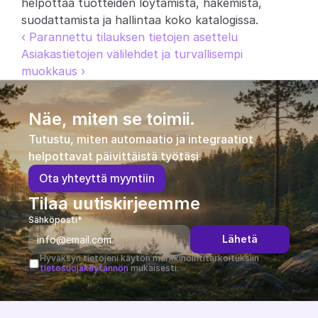
helpottaa tuotteiden löytämistä, hakemista, 
suodattamista ja hallintaa koko katalogissa.
‹ Parannettu tilauksen tietojen asettelu
Asiakastietojen välilehdet ja turvallisempi 
muokkaus ›
Näe, miten se toimii.
Tutustu, miten automaatio ja integraatiot 
helpottavat päivittäistä työtäsi.
O
t
a
y
h
t
e
y
t
t
ä
m
y
y
n
t
i
i
n
Tilaa uutiskirjeemme
Sähköposti*
Lähetä
Hyväksyn tietojeni käytön markkinointitarkoituksiin 
tietosuojakäytännön
 mukaisesti.