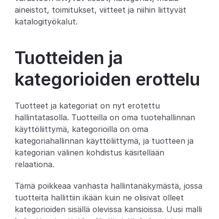
aineistot, toimitukset, viitteet ja niihin liittyvät 
Partners
katalogityökalut.
Asiakkaat
Tuotteiden ja 
Blogi
kategorioiden erottelu
Muutosloki
Tuotteet ja kategoriat on nyt erotettu 
Tuki
hallintatasolla. Tuotteilla on oma tuotehallinnan 
käyttöliittymä, kategorioilla on oma 
Kehittäjille
kategoriahallinnan käyttöliittymä, ja tuotteen ja 
Tietoa
kategorian välinen kohdistus käsitellään 
relaationa.
Select Language
V
a
r
a
a
d
e
m
o
Tämä poikkeaa vanhasta hallintanäkymästä, jossa 
tuotteita hallittiin ikään kuin ne olisivat olleet 
kategorioiden sisällä olevissa kansioissa. Uusi malli 