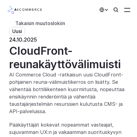
Select Language
Takaisin muutoslokiin
Uusi
Kumppanit
24.10.2025
CloudFront-
Kehittäjille
Hinnoittelu
reunakäyttövälimuisti
Ratkaisut
AI Commerce Cloud -ratkaisun uusi CloudFront-
pohjainen reuna-välimuistikerros on lisätty. Se 
Asiakkaat
vähentää bottiliikenteen kuormitusta, nopeuttaa 
ensikäynnin renderöintiä ja vähentää 
AI-toiminnot
taustajärjestelmän resurssien kulutusta CMS- ja 
API-palveluissa.
Integraatiot
Pääkäyttäjät kokevat nopeammat vasteajat, 
Tekoälyominaisuudet
sujuvamman UX:n ja vakaamman suorituskyvyn 