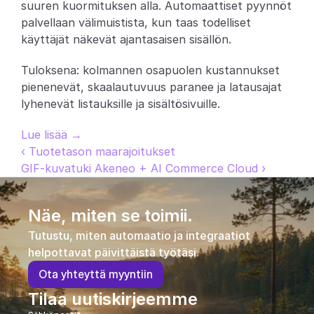
suuren kuormituksen alla. Automaattiset pyynnöt 
Partners
palvellaan välimuistista, kun taas todelliset 
käyttäjät näkevät ajantasaisen sisällön.
Asiakkaat
Tuloksena: kolmannen osapuolen kustannukset 
pienenevät, skaalautuvuus paranee ja latausajat 
Blogi
lyhenevät listauksille ja sisältösivuille.
Muutosloki
Lue lisää →
‹ Tuotetason maarajoitukset
Tuki
GIF-kuvatuki Akeneo + AI Commerce Cloud ›
Kehittäjille
Näe, miten se toimii.
Tietoa
Tutustu, miten automaatio ja integraatiot 
Select Language
V
a
r
a
a
d
e
m
o
helpottavat päivittäistä työtäsi.
O
t
a
y
h
t
e
y
t
t
ä
m
y
y
n
t
i
i
n
Tilaa uutiskirjeemme