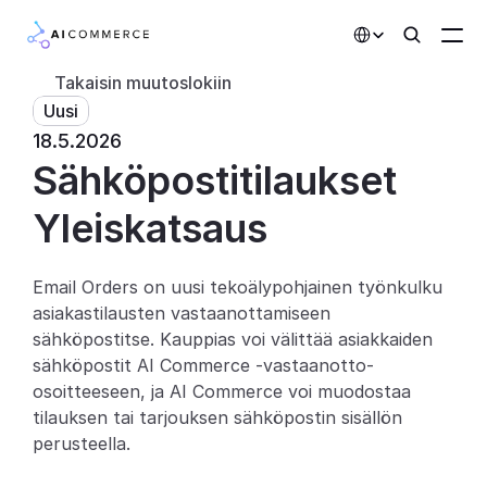
Select Language
Takaisin muutoslokiin
Uusi
Kumppanit
18.5.2026
Sähköpostitilaukset
Kehittäjille
Hinnoittelu
Yleiskatsaus
Ratkaisut
Email Orders on uusi tekoälypohjainen työnkulku 
Asiakkaat
asiakastilausten vastaanottamiseen 
sähköpostitse. Kauppias voi välittää asiakkaiden 
AI-toiminnot
sähköpostit AI Commerce -vastaanotto-
osoitteeseen, ja AI Commerce voi muodostaa 
Integraatiot
tilauksen tai tarjouksen sähköpostin sisällön 
perusteella.
Tekoälyominaisuudet