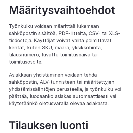
Määritysvaihtoehdot
Partners
Asiakkaat
Työnkulku voidaan määrittää lukemaan 
sähköpostin sisältöä, PDF-liitteitä, CSV- tai XLS-
Blogi
tiedostoja. Käyttäjät voivat valita poimittavat 
kentät, kuten SKU, määrä, yksikköhinta, 
Muutosloki
tilausnumero, luvattu toimituspäivä tai 
toimitusosoite.
Tuki
Asiakkaan yhdistäminen voidaan tehdä 
Kehittäjille
sähköpostin, ALV-tunnisteen tai määritettyjen 
yhdistämissääntöjen perusteella, ja työnkulku voi 
Tietoa
päättää, luodaanko asiakas automaattisesti vai 
Select Language
käytetäänkö oletusvaralla olevaa asiakasta.
V
a
r
a
a
d
e
m
o
Tilauksen luonti