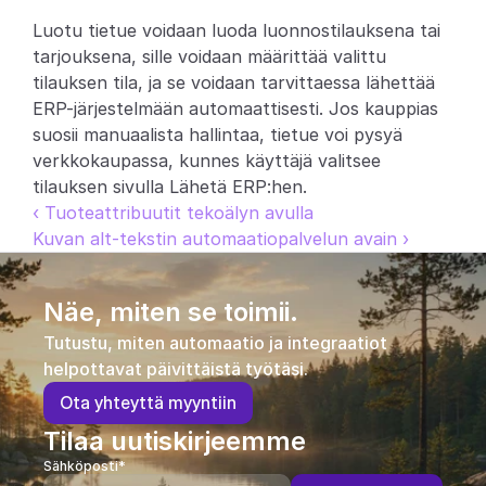
Luotu tietue voidaan luoda luonnostilauksena tai 
tarjouksena, sille voidaan määrittää valittu 
tilauksen tila, ja se voidaan tarvittaessa lähettää 
ERP-järjestelmään automaattisesti. Jos kauppias 
suosii manuaalista hallintaa, tietue voi pysyä 
verkkokaupassa, kunnes käyttäjä valitsee 
tilauksen sivulla Lähetä ERP:hen.
‹ Tuoteattribuutit tekoälyn avulla
Kuvan alt-tekstin automaatiopalvelun avain ›
Näe, miten se toimii.
Tutustu, miten automaatio ja integraatiot 
helpottavat päivittäistä työtäsi.
O
t
a
y
h
t
e
y
t
t
ä
m
y
y
n
t
i
i
n
Tilaa uutiskirjeemme
Sähköposti*