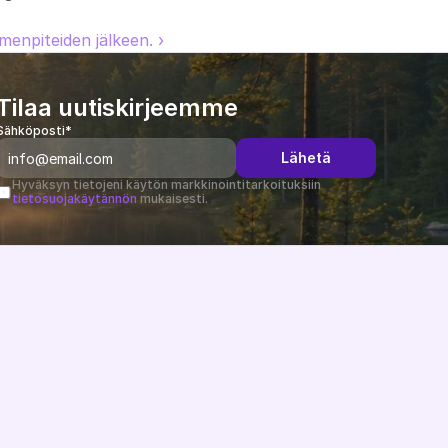
enpiteiden jälkeen. ›
Tilaa uutiskirjeemme
Sähköposti*
Lähetä
Hyväksyn tietojeni käytön markkinointitarkoituksiin 
tietosuojakäytännön
 mukaisesti.
Muutosloki