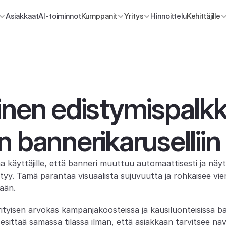
Asiakkaat
AI-toiminnot
Kumppanit
Yritys
Hinnoittelu
Kehittäjille
nen edistymispalkki 
n bannerikaruselliin
aa käyttäjille, että banneri muuttuu automaattisesti ja näyt
yy. Tämä parantaa visuaalista sujuvuutta ja rohkaisee vier
pään.
tyisen arvokas kampanjakoosteissa ja kausiluonteisissa ban
 esittää samassa tilassa ilman, että asiakkaan tarvitsee nav