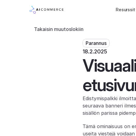
Resurssit
Takaisin muutoslokiin
Parannus
18.2.2025
Visuaali
etusivu
Edistymispalkki ilmoitt
seuraava banneri ilmest
sisällön parissa pidem
Tämä ominaisuus on eri
useita viestejä voidaan