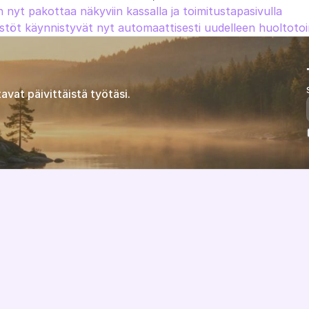
 nyt pakottaa näkyviin kassalla ja toimitustapasivulla
töt käynnistyvät nyt automaattisesti uudelleen huoltotoim
avat päivittäistä työtäsi.
Ominaisuudet
Tietoa meistä