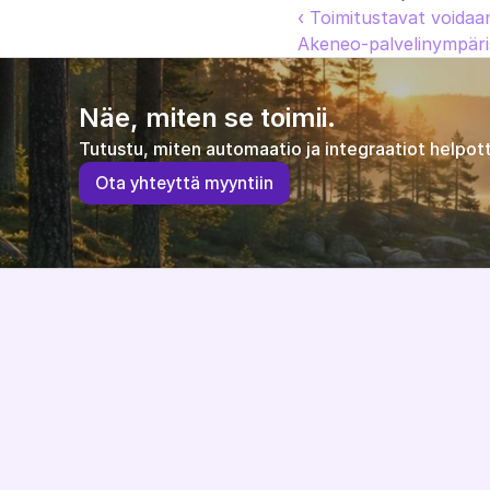
‹ Toimitustavat voidaan
Akeneo-palvelinympäris
Näe, miten se toimii.
Tutustu, miten automaatio ja integraatiot helpott
O
t
a
y
h
t
e
y
t
t
ä
m
y
y
n
t
i
i
n