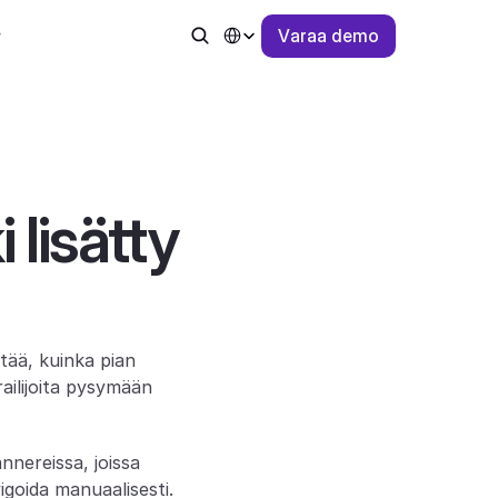
Select Language
V
a
r
a
a
d
e
m
o
lisätty 
tää, kuinka pian 
ailijoita pysymään 
nereissa, joissa 
igoida manuaalisesti.