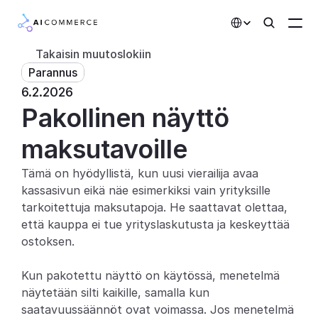
Select Language
Takaisin muutoslokiin
Parannus
Kumppanit
6.2.2026
Pakollinen näyttö 
Kehittäjille
Hinnoittelu
maksutavoille
Ratkaisut
Tämä on hyödyllistä, kun uusi vierailija avaa 
kassasivun eikä näe esimerkiksi vain yrityksille 
Asiakkaat
tarkoitettuja maksutapoja. He saattavat olettaa, 
että kauppa ei tue yrityslaskutusta ja keskeyttää 
AI-toiminnot
ostoksen. 
Integraatiot
Kun pakotettu näyttö on käytössä, menetelmä 
näytetään silti kaikille, samalla kun 
Tekoälyominaisuudet
saatavuussäännöt ovat voimassa. Jos menetelmä 