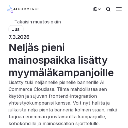
Select Language
Takaisin muutoslokiin
Uusi
Kumppanit
7.3.2026
Neljäs pieni 
Kehittäjille
Hinnoittelu
mainospaikka lisätty 
Ratkaisut
myymäläkampanjoille
Asiakkaat
Lisätty tuki neljännelle pienelle bannerille AI 
Commerce Cloudissa. Tämä mahdollistaa sen 
AI-toiminnot
käytön ja sujuvan frontend-integraation 
yhteistyökumppanisi kanssa. Voit nyt hallita ja 
Integraatiot
julkaista neljä pientä banneria kolmen sijaan, mikä 
tarjoaa enemmän joustavuutta kampanjoille, 
Tekoälyominaisuudet
kohokohdille ja mainossisällön sijoittelulle.