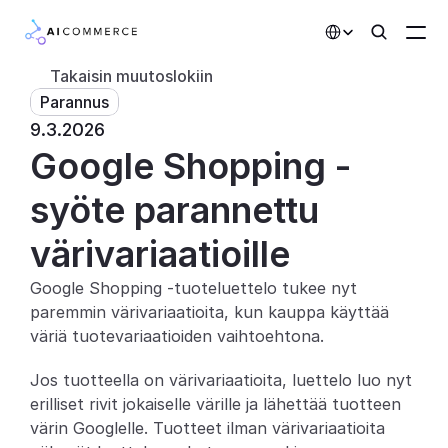
Select Language
Takaisin muutoslokiin
Parannus
Kumppanit
9.3.2026
Google Shopping -
Kehittäjille
Hinnoittelu
syöte parannettu 
Ratkaisut
värivariaatioille
Asiakkaat
Google Shopping -tuoteluettelo tukee nyt 
paremmin värivariaatioita, kun kauppa käyttää 
AI-toiminnot
väriä tuotevariaatioiden vaihtoehtona.
Integraatiot
Jos tuotteella on värivariaatioita, luettelo luo nyt 
erilliset rivit jokaiselle värille ja lähettää tuotteen 
Tekoälyominaisuudet
värin Googlelle. Tuotteet ilman värivariaatioita 