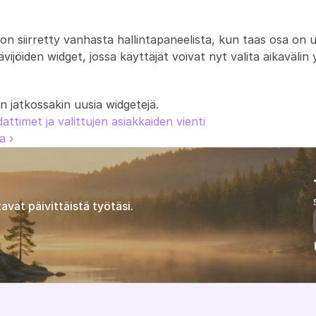
on siirretty vanhasta hallintapaneelista, kun taas osa on uu
ijöiden widget, jossa käyttäjät voivat nyt valita aikavälin 
n jatkossakin uusia widgetejä.
attimet ja valittujen asiakkaiden vienti
a ›
avat päivittäistä työtäsi.