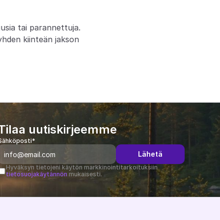
sia tai parannettuja. 
yhden kiinteän jakson 
Tilaa uutiskirjeemme
Sähköposti*
Lähetä
Hyväksyn tietojeni käytön markkinointitarkoituksiin 
tietosuojakäytännön
 mukaisesti.