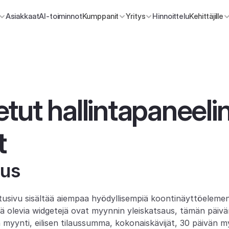
Asiakkaat
AI-toiminnot
Kumppanit
Yritys
Hinnoittelu
Kehittäjille
tut hallintapaneelin
t
aus
tusivu sisältää aiempaa hyödyllisempiä koontinäyttöelement
ä olevia widgetejä ovat myynnin yleiskatsaus, tämän päivä
en myynti, eilisen tilaussumma, kokonaiskävijät, 30 päivän m