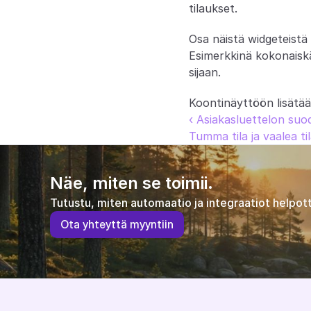
tilaukset.
Osa näistä widgeteistä 
Esimerkkinä kokonaiskäv
sijaan.
Koontinäyttöön lisätää
‹ Asiakasluettelon suod
Tumma tila ja vaalea til
Näe, miten se toimii.
Tutustu, miten automaatio ja integraatiot helpott
O
t
a
y
h
t
e
y
t
t
ä
m
y
y
n
t
i
i
n