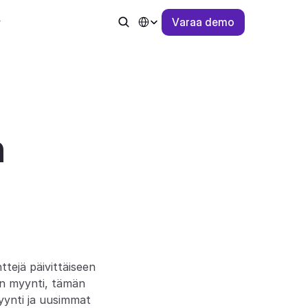
Select Language
V
a
r
a
a
d
e
m
o
 
tejä päivittäiseen 
n myynti, tämän 
yynti ja uusimmat 