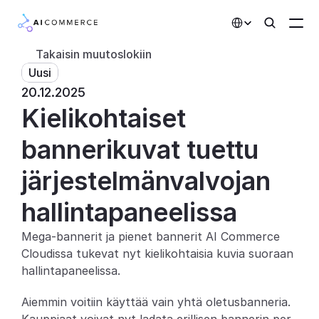
Select Language
Takaisin muutoslokiin
Uusi
Kumppanit
20.12.2025
Kielikohtaiset 
Kehittäjille
Hinnoittelu
bannerikuvat tuettu 
Ratkaisut
järjestelmänvalvojan 
Asiakkaat
hallintapaneelissa
Mega-bannerit ja pienet bannerit AI Commerce 
AI-toiminnot
Cloudissa tukevat nyt kielikohtaisia kuvia suoraan 
Integraatiot
hallintapaneelissa.
Aiemmin voitiin käyttää vain yhtä oletusbanneria. 
Tekoälyominaisuudet