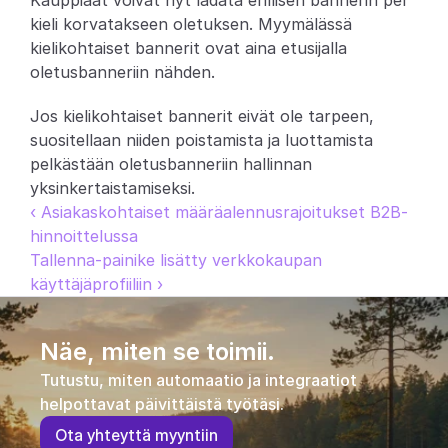
Kauppiaat voivat nyt ladata erillisen bannerin per 
kieli korvatakseen oletuksen. Myymälässä 
Partners
kielikohtaiset bannerit ovat aina etusijalla 
oletusbanneriin nähden.
Asiakkaat
Jos kielikohtaiset bannerit eivät ole tarpeen, 
Blogi
suositellaan niiden poistamista ja luottamista 
pelkästään oletusbanneriin hallinnan 
Muutosloki
yksinkertaistamiseksi.
‹ Asiakaskohtaiset määräalennusrajoitukset B2B-
Tuki
hinnoittelussa
Tallenna-painike lisätty verkkokaupan 
Kehittäjille
käyttäjäprofiiliin ›
Tietoa
Select Language
Näe, miten se toimii.
V
a
r
a
a
d
e
m
o
Tutustu, miten automaatio ja integraatiot 
helpottavat päivittäistä työtäsi.
O
t
a
y
h
t
e
y
t
t
ä
m
y
y
n
t
i
i
n