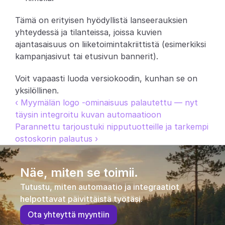
Tämä on erityisen hyödyllistä lanseerauksien 
yhteydessä ja tilanteissa, joissa kuvien 
ajantasaisuus on liiketoimintakriittistä (esimerkiksi 
kampanjasivut tai etusivun bannerit).
Voit vapaasti luoda versiokoodin, kunhan se on 
yksilöllinen.
‹ Myymälän logo -ominaisuus palautettu — nyt 
täysin integroitu kuvan automaatioon
Parannettu tarjoustuki nipputuotteille ja tarkempi 
ostoskorin palautus ›
Näe, miten se toimii.
Tutustu, miten automaatio ja integraatiot 
helpottavat päivittäistä työtäsi.
O
t
a
y
h
t
e
y
t
t
ä
m
y
y
n
t
i
i
n