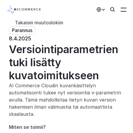
Select Language
Takaisin muutoslokiin
Parannus
Kumppanit
8.4.2025
Versiointiparametrien 
Kehittäjille
Hinnoittelu
tuki lisätty 
Ratkaisut
kuvatoimitukseen
Asiakkaat
AI Commerce Cloudin kuvankäsittelyn 
automatisointi tukee nyt versiointia v-parametrin 
AI-toiminnot
avulla. Tämä mahdollistaa tietyn kuvan version 
hakemisen ilman välimuistia tai automaattista 
Integraatiot
skaalausta.
Tekoälyominaisuudet
Miten se toimii?