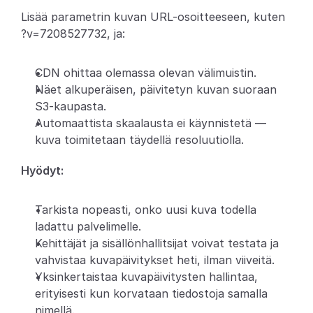
Lisää parametrin kuvan URL-osoitteeseen, kuten 
Partners
?v=7208527732, ja:
Asiakkaat
CDN ohittaa olemassa olevan välimuistin.
Näet alkuperäisen, päivitetyn kuvan suoraan 
Blogi
S3-kaupasta.
Automaattista skaalausta ei käynnistetä — 
Muutosloki
kuva toimitetaan täydellä resoluutiolla.
Tuki
Hyödyt:
Kehittäjille
Tarkista nopeasti, onko uusi kuva todella 
Tietoa
ladattu palvelimelle.
Select Language
Kehittäjät ja sisällönhallitsijat voivat testata ja 
V
a
r
a
a
d
e
m
o
vahvistaa kuvapäivitykset heti, ilman viiveitä.
Yksinkertaistaa kuvapäivitysten hallintaa, 
erityisesti kun korvataan tiedostoja samalla 
nimellä.