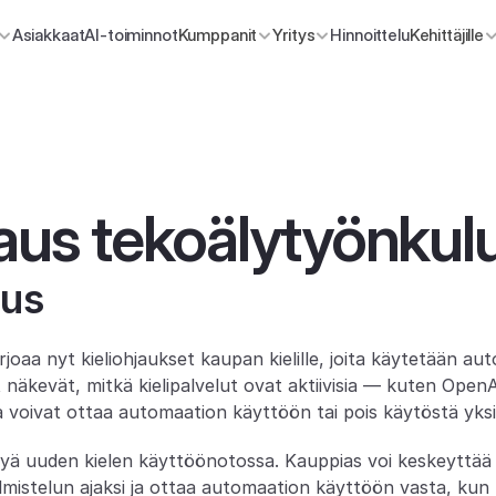
Asiakkaat
AI-toiminnot
Kumppanit
Yritys
Hinnoittelu
Kehittäjille
jaus tekoälytyönkulu
aus
joaa nyt kieliohjaukset kaupan kielille, joita käytetään aut
 näkevät, mitkä kielipalvelut ovat aktiivisia — kuten OpenA
oivat ottaa automaation käyttöön tai pois käytöstä yksittäi
tyä uuden kielen käyttöönotossa. Kauppias voi keskeyttää 
mistelun ajaksi ja ottaa automaation käyttöön vasta, kun ki