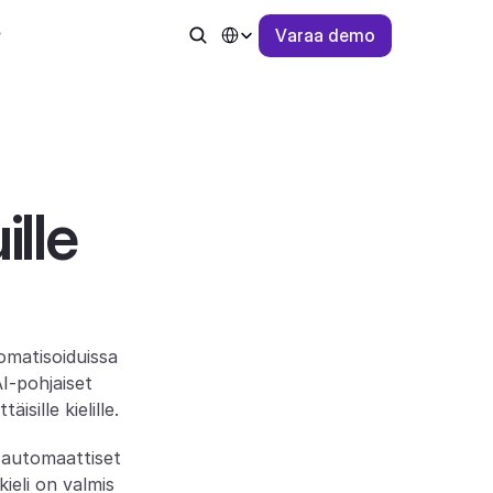
Select Language
V
a
r
a
a
d
e
m
o
ille
omatisoiduissa 
I-pohjaiset 
sille kielille.
automaattiset 
eli on valmis 