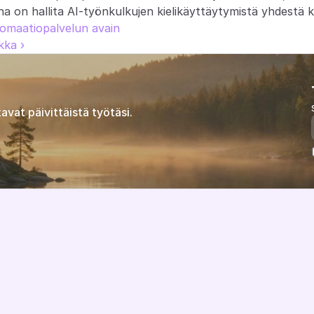
a on hallita AI-työnkulkujen kielikäyttäytymistä yhdestä k
tomaatiopalvelun avain
kka ›
avat päivittäistä työtäsi.