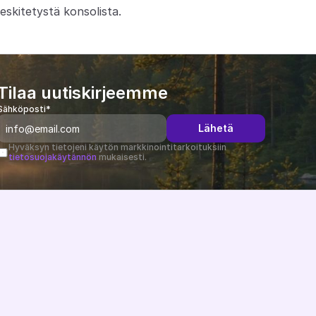
eskitetystä konsolista.
Tilaa uutiskirjeemme
Sähköposti*
Lähetä
Hyväksyn tietojeni käytön markkinointitarkoituksiin 
tietosuojakäytännön
 mukaisesti.