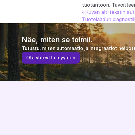
tuotantoon. Tavoitteen
‹ Kuvan alt-tekstin au
Tuotelaadun diagnostii
Näe, miten se toimii.
Tutustu, miten automaatio ja integraatiot helpott
O
t
a
y
h
t
e
y
t
t
ä
m
y
y
n
t
i
i
n