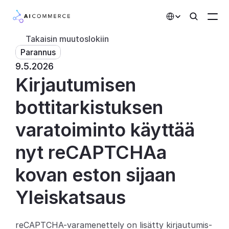
Select Language
Takaisin muutoslokiin
Parannus
Kumppanit
9.5.2026
Kirjautumisen 
Kehittäjille
Hinnoittelu
bottitarkistuksen 
Ratkaisut
varatoiminto käyttää 
Asiakkaat
nyt reCAPTCHAa 
kovan eston sijaan
AI-toiminnot
Yleiskatsaus
Integraatiot
Tekoälyominaisuudet
reCAPTCHA-varamenettely on lisätty kirjautumis- 