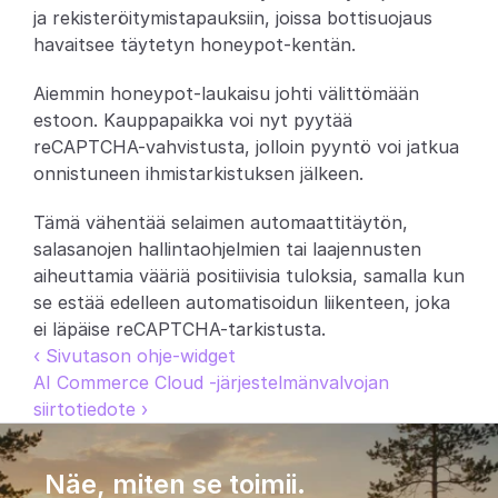
ja rekisteröitymistapauksiin, joissa bottisuojaus 
Partners
havaitsee täytetyn honeypot-kentän.
Asiakkaat
Aiemmin honeypot-laukaisu johti välittömään 
estoon. Kauppapaikka voi nyt pyytää 
Blogi
reCAPTCHA-vahvistusta, jolloin pyyntö voi jatkua 
onnistuneen ihmistarkistuksen jälkeen.
Muutosloki
Tämä vähentää selaimen automaattitäytön, 
salasanojen hallintaohjelmien tai laajennusten 
Tuki
aiheuttamia vääriä positiivisia tuloksia, samalla kun 
Kehittäjille
se estää edelleen automatisoidun liikenteen, joka 
ei läpäise reCAPTCHA-tarkistusta.
Tietoa
‹ Sivutason ohje-widget
Select Language
AI Commerce Cloud -järjestelmänvalvojan 
V
a
r
a
a
d
e
m
o
siirtotiedote ›
Näe, miten se toimii.