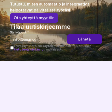
Tutustu, miten automaatio ja integraatiot 
helpottavat päivittäistä työtäsi.
O
t
a
y
h
t
e
y
t
t
ä
m
y
y
n
t
i
i
n
Tilaa uutiskirjeemme
Sähköposti*
Lähetä
Hyväksyn tietojeni käytön markkinointitarkoituksiin 
tietosuojakäytännön
 mukaisesti.
Järjestelmäriippumaton ja EU-direktiivit huomioiva 
verkkokauppa-alusta, kehitetty ja isännöity EU:ssa.