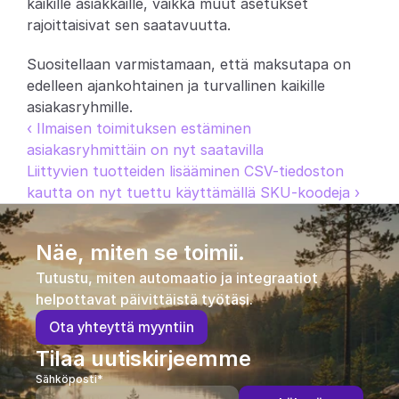
kaikille asiakkaille, vaikka muut asetukset 
rajoittaisivat sen saatavuutta.
Suositellaan varmistamaan, että maksutapa on 
edelleen ajankohtainen ja turvallinen kaikille 
asiakasryhmille.
‹ Ilmaisen toimituksen estäminen 
asiakasryhmittäin on nyt saatavilla
Liittyvien tuotteiden lisääminen CSV-tiedoston 
kautta on nyt tuettu käyttämällä SKU-koodeja ›
Näe, miten se toimii.
Tutustu, miten automaatio ja integraatiot 
helpottavat päivittäistä työtäsi.
O
t
a
y
h
t
e
y
t
t
ä
m
y
y
n
t
i
i
n
Tilaa uutiskirjeemme
Sähköposti*