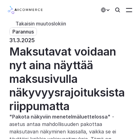
Select Language
Takaisin muutoslokiin
Parannus
Kumppanit
31.3.2025
Maksutavat voidaan 
Kehittäjille
Hinnoittelu
nyt aina näyttää 
Ratkaisut
maksusivulla 
Asiakkaat
näkyvyysrajoituksista 
riippumatta
AI-toiminnot
"Pakota näkyviin menetelmäluettelossa"
 -
Integraatiot
asetus antaa mahdollisuuden pakottaa 
maksutavan näkyminen kassalla, vaikka se ei 
Tekoälyominaisuudet