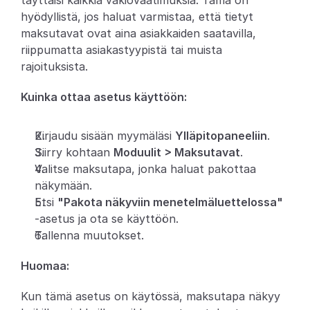
täyttäisi kaikkia vakiovaatimuksia. Tämä on 
hyödyllistä, jos haluat varmistaa, että tietyt 
Partners
maksutavat ovat aina asiakkaiden saatavilla, 
riippumatta asiakastyypistä tai muista 
Asiakkaat
rajoituksista.
Blogi
Kuinka ottaa asetus käyttöön:
Muutosloki
Kirjaudu sisään myymäläsi 
Ylläpitopaneeliin
.
Siirry kohtaan 
Moduulit > Maksutavat
.
Tuki
Valitse maksutapa, jonka haluat pakottaa 
näkymään.
Kehittäjille
Etsi 
"Pakota näkyviin menetelmäluettelossa"
Tietoa
-asetus ja ota se käyttöön.
Tallenna muutokset.
Select Language
V
a
r
a
a
d
e
m
o
Huomaa:
Kun tämä asetus on käytössä, maksutapa näkyy 