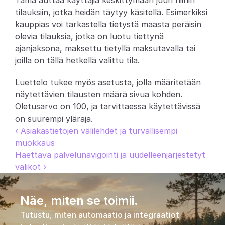
Tämä auttaa käyttäjiä keskittymään juuri niihin 
tilauksiin, jotka heidän täytyy käsitellä. Esimerkiksi 
Partners
kauppias voi tarkastella tietystä maasta peräisin 
olevia tilauksia, jotka on luotu tiettynä 
Asiakkaat
ajanjaksona, maksettu tietyllä maksutavalla tai 
joilla on tällä hetkellä valittu tila.
Blogi
Luettelo tukee myös asetusta, jolla määritetään 
Muutosloki
näytettävien tilausten määrä sivua kohden. 
Oletusarvo on 100, ja tarvittaessa käytettävissä 
Tuki
on suurempi yläraja.
‹ Asiakastietojen välilehdet ja turvallisempi 
Kehittäjille
muokkaus
Haettava palvelunavigointi ja uudelleenjärjestetyt 
Tietoa
valikot ›
Select Language
V
a
r
a
a
d
e
m
o
Näe, miten se toimii.
Tutustu, miten automaatio ja integraatiot 