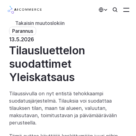
Select Language
Takaisin muutoslokiin
Parannus
Kumppanit
13.5.2026
Tilausluettelon 
Kehittäjille
Hinnoittelu
suodattimet
Ratkaisut
Yleiskatsaus
Asiakkaat
Tilaussivulla on nyt entistä tehokkaampi 
suodatusjärjestelmä. Tilauksia voi suodattaa 
AI-toiminnot
tilauksen tilan, maan tai alueen, valuutan, 
Integraatiot
maksutavan, toimitustavan ja päivämäärävälin 
perusteella.
Tekoälyominaisuudet