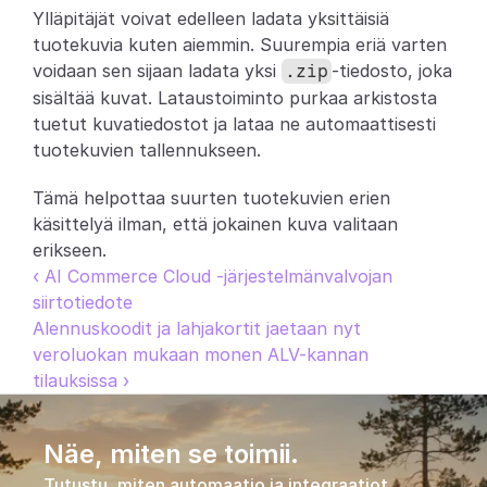
Ylläpitäjät voivat edelleen ladata yksittäisiä 
Partners
tuotekuvia kuten aiemmin. Suurempia eriä varten 
voidaan sen sijaan ladata yksi 
-tiedosto, joka 
.zip
Asiakkaat
sisältää kuvat. Lataustoiminto purkaa arkistosta 
tuetut kuvatiedostot ja lataa ne automaattisesti 
Blogi
tuotekuvien tallennukseen.
Muutosloki
Tämä helpottaa suurten tuotekuvien erien 
käsittelyä ilman, että jokainen kuva valitaan 
Tuki
erikseen.
‹ AI Commerce Cloud -järjestelmänvalvojan 
Kehittäjille
siirtotiedote
Alennuskoodit ja lahjakortit jaetaan nyt 
Tietoa
veroluokan mukaan monen ALV-kannan 
Select Language
tilauksissa ›
V
a
r
a
a
d
e
m
o
Näe, miten se toimii.
Tutustu, miten automaatio ja integraatiot 