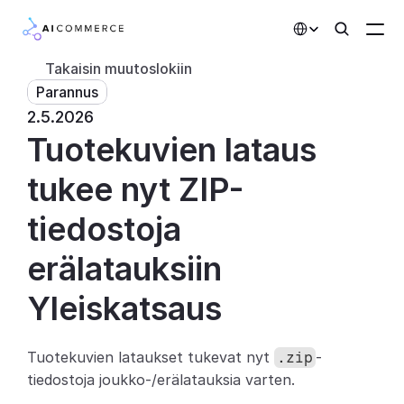
Select Language
Takaisin muutoslokiin
Parannus
Kumppanit
2.5.2026
Tuotekuvien lataus 
Kehittäjille
Hinnoittelu
tukee nyt ZIP-
Ratkaisut
tiedostoja 
Asiakkaat
erälatauksiin
Yleiskatsaus
AI-toiminnot
Integraatiot
Tuotekuvien lataukset tukevat nyt 
-
.zip
tiedostoja joukko-/erälatauksia varten.
Tekoälyominaisuudet