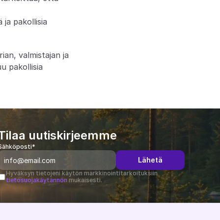
a pakollisia 
ian, valmistajan ja 
 pakollisia 
Tilaa uutiskirjeemme
Sähköposti*
Lähetä
Hyväksyn tietojeni käytön markkinointitarkoituksiin 
tietosuojakäytännön
 mukaisesti.