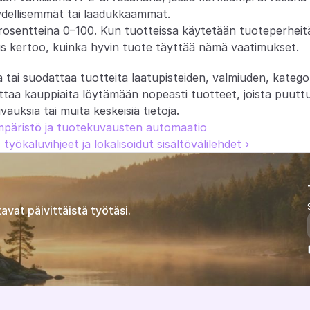
ydellisemmät tai laadukkaammat.
rosentteina 0–100. Kun tuotteissa käytetään tuoteperheitä j
ius kertoo, kuinka hyvin tuote täyttää nämä vaatimukset.
la tai suodattaa tuotteita laatupisteiden, valmiuden, kategor
taa kauppiaita löytämään nopeasti tuotteet, joista puuttuu
vauksia tai muita keskeisiä tietoja.
päristö ja tuotekuvausten automaatio
työkaluvihjeet ja lokalisoidut sisältövälilehdet ›
avat päivittäistä työtäsi.