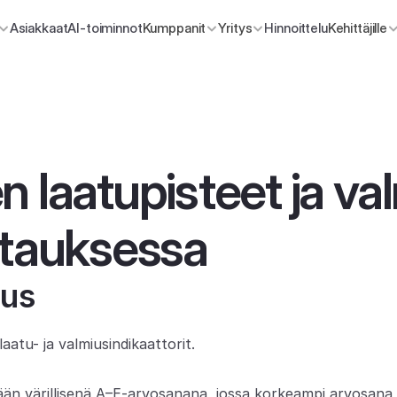
Asiakkaat
AI-toiminnot
Kumppanit
Yritys
Hinnoittelu
Kehittäjille
n laatupisteet ja val
stauksessa
aus
laatu- ja valmiusindikaattorit.
tään värillisenä A–E-arvosanana, jossa korkeampi arvosana t