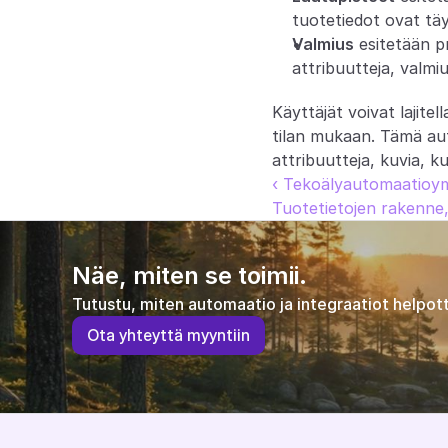
tuotetiedot ovat tä
Valmius
 esitetään p
attribuutteja, valm
Käyttäjät voivat lajitel
tilan mukaan. Tämä aut
attribuutteja, kuvia, ku
‹ Tekoälyautomaatioym
Tuotetietojen rakenne, 
Näe, miten se toimii.
Tutustu, miten automaatio ja integraatiot helpott
O
t
a
y
h
t
e
y
t
t
ä
m
y
y
n
t
i
i
n