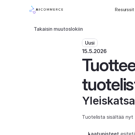
Resurssit
Takaisin muutoslokiin
Uusi
15.5.2026
Tuottee
tuoteli
Yleiskats
Tuotelista sisältää nyt 
Laatupisteet
 esite