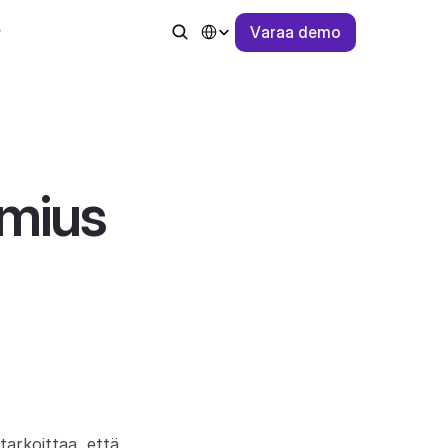
Select Language
V
a
r
a
a
d
e
m
o
mius 
arkoittaa, että 