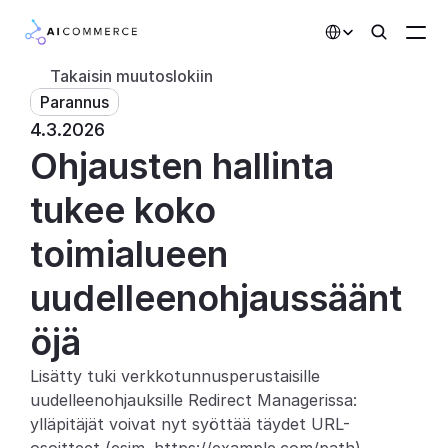
Select Language
Takaisin muutoslokiin
Parannus
Kumppanit
4.3.2026
Ohjausten hallinta 
Kehittäjille
Hinnoittelu
tukee koko 
Ratkaisut
toimialueen 
Asiakkaat
uudelleenohjaussäänt
öjä
AI-toiminnot
Lisätty tuki verkkotunnusperustaisille 
Integraatiot
uudelleenohjauksille Redirect Managerissa: 
ylläpitäjät voivat nyt syöttää täydet URL-
Tekoälyominaisuudet