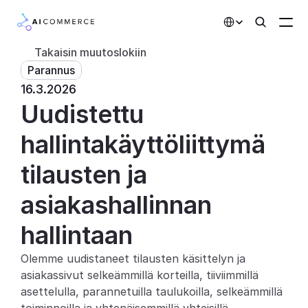
Select Language
Takaisin muutoslokiin
Parannus
Kumppanit
16.3.2026
Uudistettu 
Kehittäjille
Hinnoittelu
hallintakäyttöliittymä 
Ratkaisut
tilausten ja 
Asiakkaat
asiakashallinnan 
hallintaan
AI-toiminnot
Olemme uudistaneet tilausten käsittelyn ja 
Integraatiot
asiakassivut selkeämmillä korteilla, tiiviimmillä 
asettelulla, parannetuilla taulukoilla, selkeämmillä 
Tekoälyominaisuudet