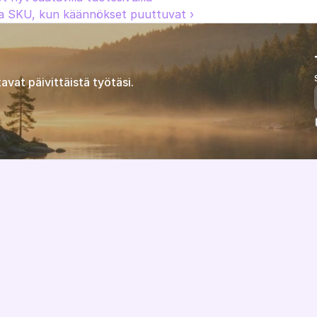
a SKU, kun käännökset puuttuvat ›
avat päivittäistä työtäsi.
Ominaisuudet
Tietoa meistä
Hinnoittelu
Visio