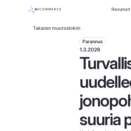
Resurssit
Takaisin muutoslokiin
Parannus
1.3.2026
Turvall
uudelle
jonopohj
suuria 