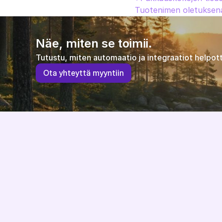
Tuotenimen oletuksen
Näe, miten se toimii.
Tutustu, miten automaatio ja integraatiot helpott
O
t
a
y
h
t
e
y
t
t
ä
m
y
y
n
t
i
i
n
Järjestelmäriippumaton ja EU-direktiivit 