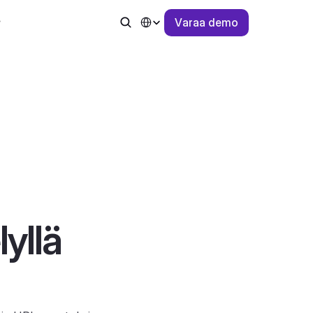
Select Language
V
a
r
a
a
d
e
m
o
yllä 