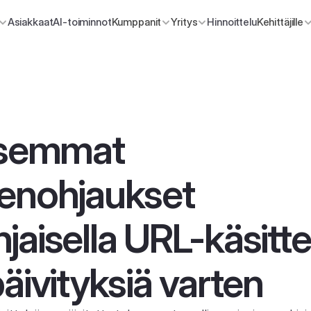
Asiakkaat
AI-toiminnot
Kumppanit
Yritys
Hinnoittelu
Kehittäjille
isemmat 
enohjaukset 
aisella URL-käsittel
päivityksiä varten