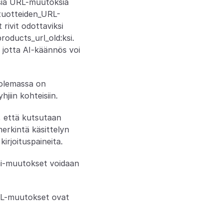
sia URL-muutoksia 
 tuotteiden_URL-
rivit odottaviksi 
oducts_url_old:ksi. 
jotta AI-käännös voi 
olemassa on 
jiin kohteisiin.
, että kutsutaan 
erkintä käsittelyn 
irjoituspaineita.
mi-muutokset voidaan 
RL-muutokset ovat 