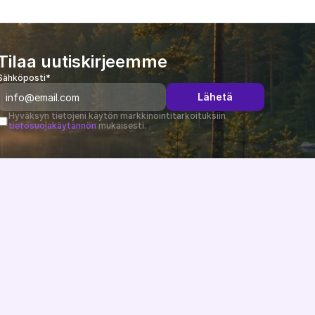
Tilaa uutiskirjeemme
Sähköposti*
Lähetä
Hyväksyn tietojeni käytön markkinointitarkoituksiin 
tietosuojakäytännön
 mukaisesti.
Muutosloki
B2B-uutiset