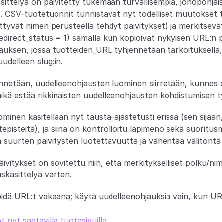
ittelyä on päivitetty tukemaan turvallisempia, jonopohjai
sta. CSV-tuotetuonnit tunnistavat nyt todelliset muutokset
ittyvät nimen perusteella tehdyt päivitykset) ja merkitsevät 
edirect_status = 1) samalla kun kopioivat nykyisen URL:n pr
ksen, jossa tuotteiden_URL tyhjennetään tarkoituksella, 
delleen slug:in.
nnetään, uudelleenohjausten luominen siirretään, kunnes 
ikä estää rikkinäisten uudelleenohjausten kohdistumisen tyh
inen käsitellään nyt tausta-ajastetusti erissä (sen sijaan
episteitä), ja siinä on kontrolloitu läpimeno sekä suoritusm
 suurten päivitysten luotettavuutta ja vähentää välitöntä k
vitykset on sovitettu niin, että merkitykselliset polku/ni
skäsittelyä varten.
pidä URL:t vakaana; käytä uudelleenohjauksia vain, kun U
 nyt saatavilla tuotesivuilla