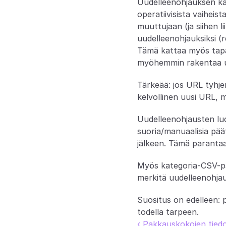
Uudelleenohjauksen käs
operatiivisista vaihei
muuttujaan (ja siihen li
uudelleenohjauksiksi (r
Tämä kattaa myös tapau
myöhemmin rakentaa uu
Tärkeää: jos URL tyhje
kelvollinen uusi URL, m
Uudelleenohjausten luom
suoria/manuaalisia päät
jälkeen. Tämä parantaa
Myös kategoria-CSV-päi
merkitä uudelleenohjau
Suositus on edelleen: 
todella tarpeen.
‹ Pakkauskokojen tiedot