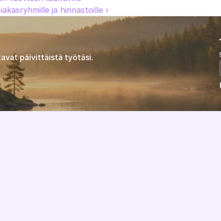
iakasryhmille ja hinnastoille ›
avat päivittäistä työtäsi.
Ominaisuudet
Tietoa meistä
Hinnoittelu
Visio