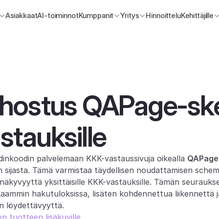
Asiakkaat
AI-toiminnot
Kumppanit
Yritys
Hinnoittelu
Kehittäjille
hostus QAPage-ske
tauksille
inkoodin palvelemaan KKK-vastaussivuja oikealla 
QAPage-
 sijasta. Tämä varmistaa täydellisen noudattamisen schema
kyvyyttä yksittäisille KKK-vastauksille. Tämän seuraukse
kkaammin hakutuloksissa, lisäten kohdennettua liikennettä j
on löydettävyyttä.
n tuotteen lisäkuville