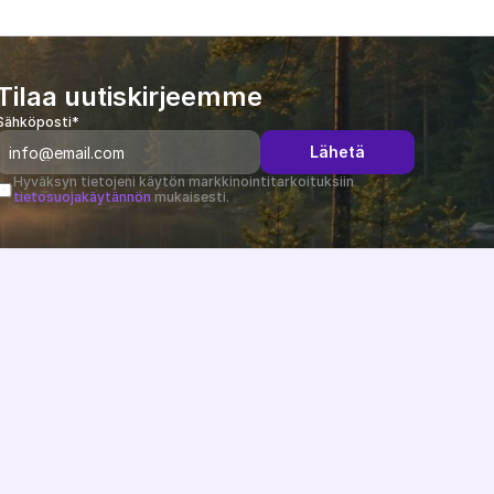
Tilaa uutiskirjeemme
Sähköposti*
Lähetä
Hyväksyn tietojeni käytön markkinointitarkoituksiin 
tietosuojakäytännön
 mukaisesti.
Muutosloki
B2B-uutiset