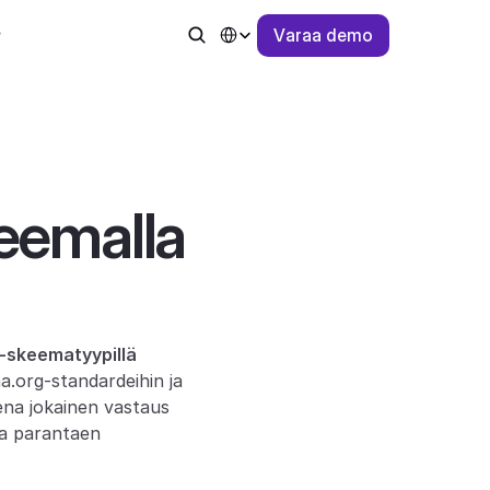
Select Language
V
a
r
a
a
d
e
m
o
emalla 
skeematyypillä
.org-standardeihin ja 
na jokainen vastaus 
a parantaen 