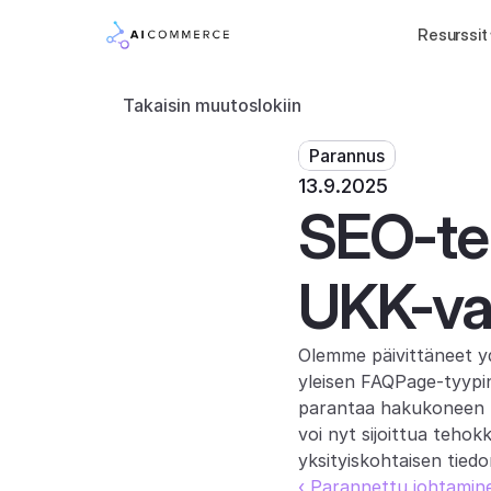
Resurssit
Takaisin muutoslokiin
Parannus
13.9.2025
SEO-te
UKK-vas
Olemme päivittäneet yd
yleisen FAQPage-tyypin
parantaa hakukoneen nä
voi nyt sijoittua teho
yksityiskohtaisen tied
‹ Parannettu johtamine