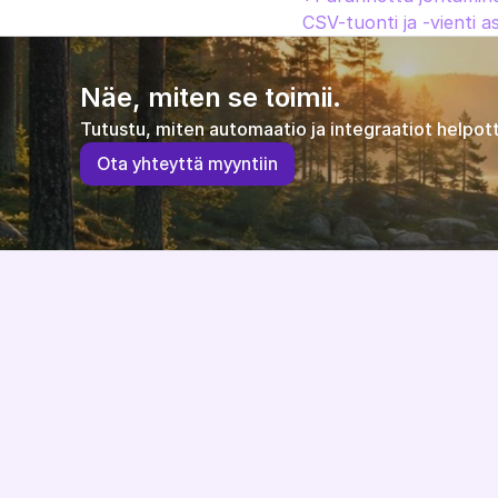
CSV-tuonti ja -vienti as
Näe, miten se toimii.
Tutustu, miten automaatio ja integraatiot helpott
O
t
a
y
h
t
e
y
t
t
ä
m
y
y
n
t
i
i
n
Järjestelmäriippumaton ja EU-direktiivit 