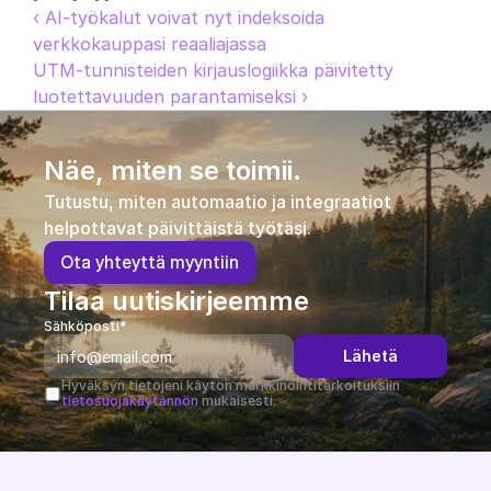
‹ AI-työkalut voivat nyt indeksoida 
verkkokauppasi reaaliajassa
UTM-tunnisteiden kirjauslogiikka päivitetty 
luotettavuuden parantamiseksi ›
Näe, miten se toimii.
Tutustu, miten automaatio ja integraatiot 
helpottavat päivittäistä työtäsi.
O
t
a
y
h
t
e
y
t
t
ä
m
y
y
n
t
i
i
n
Tilaa uutiskirjeemme
Sähköposti*
Lähetä
Hyväksyn tietojeni käytön markkinointitarkoituksiin 
tietosuojakäytännön
 mukaisesti.