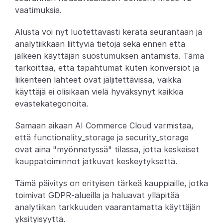
vaatimuksia.
Partners
Alusta voi nyt luotettavasti kerätä seurantaan ja 
Asiakkaat
analytiikkaan liittyviä tietoja sekä ennen että 
jälkeen käyttäjän suostumuksen antamista. Tämä 
Blogi
tarkoittaa, että tapahtumat kuten konversiot ja 
liikenteen lähteet ovat jäljitettävissä, vaikka 
Muutosloki
käyttäjä ei olisikaan vielä hyväksynyt kaikkia 
evästekategorioita.
Tuki
Samaan aikaan AI Commerce Cloud varmistaa, 
Kehittäjille
että functionality_storage ja security_storage 
ovat aina "myönnetyssä" tilassa, jotta keskeiset 
Tietoa
kauppatoiminnot jatkuvat keskeytyksettä.
Select Language
V
a
r
a
a
d
e
m
o
Tämä päivitys on erityisen tärkeä kauppiaille, jotka 
toimivat GDPR-alueilla ja haluavat ylläpitää 
analytiikan tarkkuuden vaarantamatta käyttäjän 
yksityisyyttä.