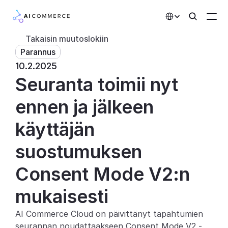
Select Language
Takaisin muutoslokiin
Parannus
Kumppanit
10.2.2025
Seuranta toimii nyt 
Kehittäjille
Hinnoittelu
ennen ja jälkeen 
Ratkaisut
käyttäjän 
Asiakkaat
suostumuksen 
Consent Mode V2:n 
AI-toiminnot
mukaisesti
Integraatiot
AI Commerce Cloud on päivittänyt tapahtumien 
Tekoälyominaisuudet
seurannan noudattaakseen Consent Mode V2 -