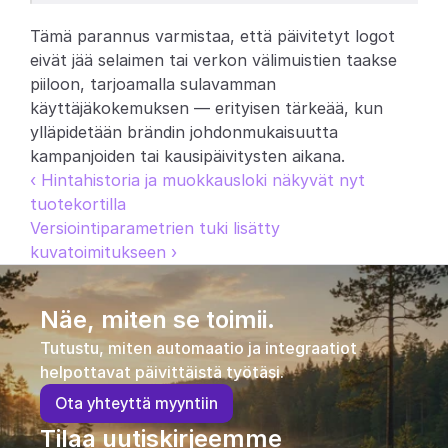
Tämä parannus varmistaa, että päivitetyt logot 
eivät jää selaimen tai verkon välimuistien taakse 
piiloon, tarjoamalla sulavamman 
käyttäjäkokemuksen — erityisen tärkeää, kun 
ylläpidetään brändin johdonmukaisuutta 
kampanjoiden tai kausipäivitysten aikana.
‹ Hintahistoria ja muokkausloki näkyvät nyt 
tuotekortilla
Versiointiparametrien tuki lisätty 
kuvatoimitukseen ›
Näe, miten se toimii.
Tutustu, miten automaatio ja integraatiot 
helpottavat päivittäistä työtäsi.
O
t
a
y
h
t
e
y
t
t
ä
m
y
y
n
t
i
i
n
Tilaa uutiskirjeemme