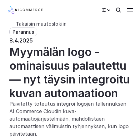
Select Language
Takaisin muutoslokiin
Parannus
Kumppanit
8.4.2025
Myymälän logo -
Kehittäjille
Hinnoittelu
ominaisuus palautettu 
Ratkaisut
— nyt täysin integroitu 
Asiakkaat
kuvan automaatioon
Päivitetty toteutus integroi logojen tallennuksen 
AI-toiminnot
AI Commerce Cloudin kuva-
Integraatiot
automaatiojärjestelmään, mahdollistaen 
automaattisen välimuistin tyhjennyksen, kun logo 
Tekoälyominaisuudet
päivitetään.