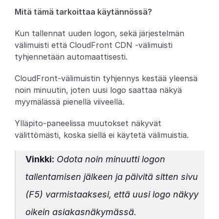
Mitä tämä tarkoittaa käytännössä?
Partners
Kun tallennat uuden logon, sekä järjestelmän 
Asiakkaat
välimuisti että CloudFront CDN -välimuisti 
tyhjennetään automaattisesti.
Blogi
CloudFront-välimuistin tyhjennys kestää yleensä 
Muutosloki
noin minuutin, joten uusi logo saattaa näkyä 
myymälässä pienellä viiveellä.
Tuki
Ylläpito-paneelissa muutokset näkyvät 
Kehittäjille
välittömästi, koska siellä ei käytetä välimuistia.
Tietoa
Vinkki:
 Odota noin minuutti logon 
Select Language
V
a
r
a
a
d
e
m
o
tallentamisen jälkeen ja päivitä sitten sivu 
(F5) varmistaaksesi, että uusi logo näkyy 
oikein asiakasnäkymässä.