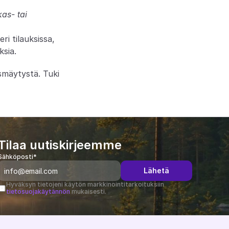
as- tai 
 tilauksissa, 
ksia.
smäytystä. Tuki 
Tilaa uutiskirjeemme
Sähköposti*
Lähetä
Hyväksyn tietojeni käytön markkinointitarkoituksiin 
tietosuojakäytännön
 mukaisesti.