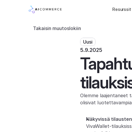
Resurssit
Takaisin muutoslokiin
Uusi
5.9.2025
Tapaht
tilauksi
Olemme laajentaneet ta
olisivat luotettavampia
Näkyvissä tilausten
VivaWallet-tilauksis