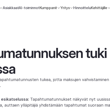
Asiakkaat
AI-toiminnot
Kumppanit
Yritys
Hinnoittelu
Kehittäjille
umatunnuksen tuki 
ssa
pahtumatunnusten tukea, jotta maksujen vahvistaminen ja 
.
 esikatselussa:
 Tapahtumatunnukset näkyvät nyt uusissa P
sa, auttaen ylläpitäjiä yhdistämään tapahtumat suoraan ma