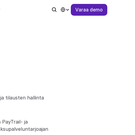
Select Language
V
a
r
a
a
d
e
m
o
tilausten hallinta 
ayTrail- ja 
ksupalveluntarjoajan 