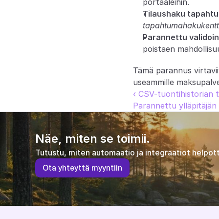
portaaleihin.
Tilaushaku tapahtu
tapahtumahakukent
Parannettu validoint
poistaen mahdollisuu
Tämä parannus virtaviiv
useammille maksupalvelu
‹ CSV-tuontihistorian 
Parannettu ylläpitäjän
Näe, miten se toimii.
Tutustu, miten automaatio ja integraatiot helpott
O
t
a
y
h
t
e
y
t
t
ä
m
y
y
n
t
i
i
n