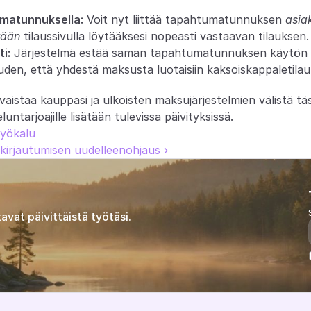
matunnuksella:
 Voit nyt liittää tapahtumatunnuksen 
asiak
tään
 tilaussivulla löytääksesi nopeasti vastaavan tilauksen.
i:
 Järjestelmä estää saman tapahtumatunnuksen käytön eri
den, että yhdestä maksusta luotaisiin kaksoiskappaletilau
aistaa kauppasi ja ulkoisten maksujärjestelmien välistä tä
ntarjoajille lisätään tulevissa päivityksissä.
työkalu
 kirjautumisen uudelleenohjaus ›
avat päivittäistä työtäsi.