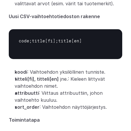
valittavat arvot (esim. värit tai tuotemerkit).
Partners
Uusi CSV-vaihtoehtotiedoston rakenne
Asiakkaat
Blogi
code;title
[fi]
;title
[en]
Muutosloki
Tuki
koodi
: Vaihtoehdon yksilöllinen tunniste.
Kehittäjille
titteli[fi], titteli[en]
 jne.: Kieleen liittyvät 
vaihtoehdon nimet.
Tietoa
attribuutti
: Viittaus attribuuttiin, johon 
vaihtoehto kuuluu.
Select Language
V
a
r
a
a
d
e
m
o
sort_order
: Vaihtoehdon näyttöjärjestys.
Toimintatapa