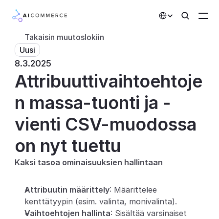
Select Language
Takaisin muutoslokiin
Uusi
Kumppanit
8.3.2025
Attribuuttivaihtoehtoje
Kehittäjille
Hinnoittelu
n massa-tuonti ja -
Ratkaisut
vienti CSV-muodossa 
Asiakkaat
on nyt tuettu
Kaksi tasoa ominaisuuksien hallintaan
AI-toiminnot
Integraatiot
Attribuutin määrittely
: Määrittelee 
kenttätyypin (esim. valinta, monivalinta).
Tekoälyominaisuudet
Vaihtoehtojen hallinta
: Sisältää varsinaiset 