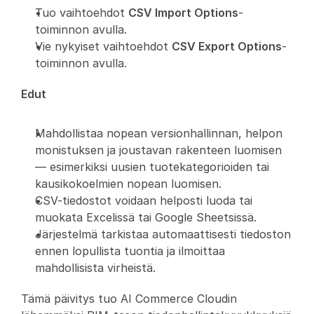
Tuo vaihtoehdot 
CSV Import Options
-
toiminnon avulla.
Vie nykyiset vaihtoehdot 
CSV Export Options
-
toiminnon avulla.
Edut
Mahdollistaa nopean versionhallinnan, helpon 
monistuksen ja joustavan rakenteen luomisen 
— esimerkiksi uusien tuotekategorioiden tai 
kausikokoelmien nopean luomisen.
CSV-tiedostot voidaan helposti luoda tai 
muokata Excelissä tai Google Sheetsissä.
Järjestelmä tarkistaa automaattisesti tiedoston 
ennen lopullista tuontia ja ilmoittaa 
mahdollisista virheistä.
Tämä päivitys tuo AI Commerce Cloudin 