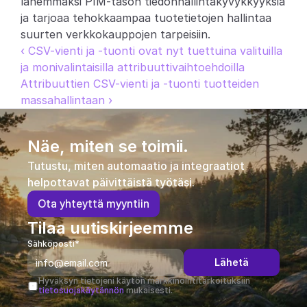
lähemmäksi PIM-tason tiedonhallintakyvykkyyksiä 
ja tarjoaa tehokkaampaa tuotetietojen hallintaa 
suurten verkkokauppojen tarpeisiin.
‹ CSV-vienti ja -tuonti ovat nyt tuettuina valituilla 
ja monivalintaisilla attribuuttivaihtoehdoilla
Attribuuttien CSV-vienti ja -tuonti tuotteiden 
massahallintaan ›
Näe, miten se toimii.
Tutustu, miten automaatio ja integraatiot 
helpottavat päivittäistä työtäsi.
O
t
a
y
h
t
e
y
t
t
ä
m
y
y
n
t
i
i
n
Tilaa uutiskirjeemme
Sähköposti*
Lähetä
Hyväksyn tietojeni käytön markkinointitarkoituksiin 
tietosuojakäytännön
 mukaisesti.