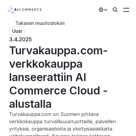
Select Language
Takaisin muutoslokiin
Uusi
Kumppanit
3.4.2025
Turvakauppa.com-
Kehittäjille
Hinnoittelu
verkkokauppa 
Ratkaisut
lanseerattiin AI 
Asiakkaat
Commerce Cloud -
alustalla
AI-toiminnot
Turvakauppa.com on Suomen johtava 
Integraatiot
verkkokauppa turvallisuustuotteille, palvellen 
yrityksiä, organisaatioita ja yksityisasiakkaita 
Tekoälyominaisuudet