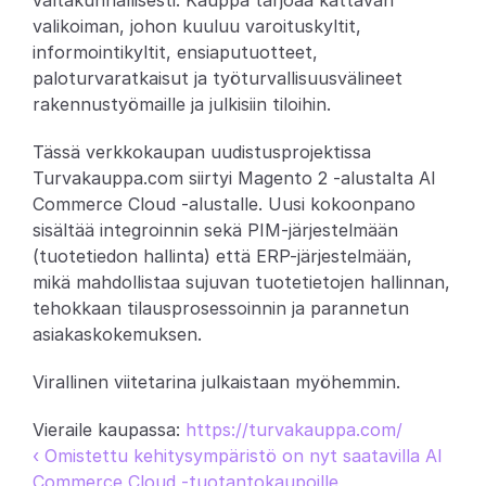
valtakunnallisesti. Kauppa tarjoaa kattavan 
valikoiman, johon kuuluu varoituskyltit, 
Partners
informointikyltit, ensiaputuotteet, 
paloturvaratkaisut ja työturvallisuusvälineet 
Asiakkaat
rakennustyömaille ja julkisiin tiloihin.
Blogi
Tässä verkkokaupan uudistusprojektissa 
Turvakauppa.com siirtyi Magento 2 -alustalta AI 
Muutosloki
Commerce Cloud -alustalle. Uusi kokoonpano 
sisältää integroinnin sekä PIM-järjestelmään 
Tuki
(tuotetiedon hallinta) että ERP-järjestelmään, 
mikä mahdollistaa sujuvan tuotetietojen hallinnan, 
Kehittäjille
tehokkaan tilausprosessoinnin ja parannetun 
asiakaskokemuksen.
Tietoa
Select Language
Virallinen viitetarina julkaistaan myöhemmin.
V
a
r
a
a
d
e
m
o
Vieraile kaupassa: 
https://turvakauppa.com/
‹ Omistettu kehitysympäristö on nyt saatavilla AI 
Commerce Cloud -tuotantokaupoille