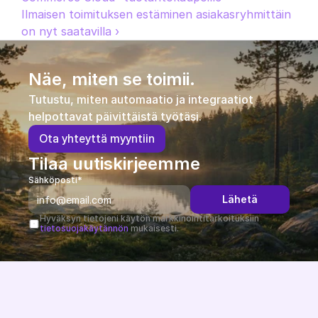
Ilmaisen toimituksen estäminen asiakasryhmittäin 
on nyt saatavilla ›
Näe, miten se toimii.
Tutustu, miten automaatio ja integraatiot 
helpottavat päivittäistä työtäsi.
O
t
a
y
h
t
e
y
t
t
ä
m
y
y
n
t
i
i
n
Tilaa uutiskirjeemme
Sähköposti*
Lähetä
Hyväksyn tietojeni käytön markkinointitarkoituksiin 
tietosuojakäytännön
 mukaisesti.