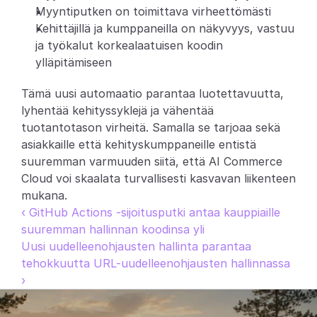
Myyntiputken on toimittava virheettömästi
Kehittäjillä ja kumppaneilla on näkyvyys, vastuu 
ja työkalut korkealaatuisen koodin 
ylläpitämiseen
Tämä uusi automaatio parantaa luotettavuutta, 
lyhentää kehityssyklejä ja vähentää 
tuotantotason virheitä. Samalla se tarjoaa sekä 
asiakkaille että kehityskumppaneille entistä 
suuremman varmuuden siitä, että AI Commerce 
Cloud voi skaalata turvallisesti kasvavan liikenteen 
mukana.
‹ GitHub Actions -sijoitusputki antaa kauppiaille 
suuremman hallinnan koodinsa yli
Uusi uudelleenohjausten hallinta parantaa 
tehokkuutta URL-uudelleenohjausten hallinnassa 
›