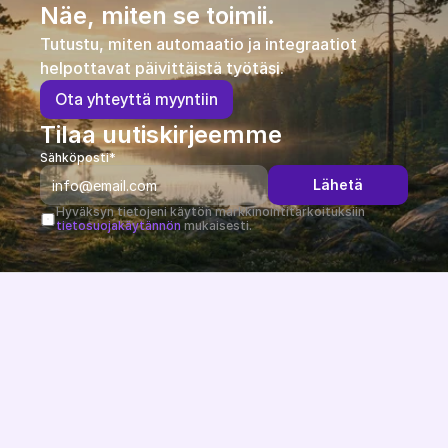
Näe, miten se toimii.
Tutustu, miten automaatio ja integraatiot 
helpottavat päivittäistä työtäsi.
O
t
a
y
h
t
e
y
t
t
ä
m
y
y
n
t
i
i
n
Tilaa uutiskirjeemme
Sähköposti*
Lähetä
Hyväksyn tietojeni käytön markkinointitarkoituksiin 
tietosuojakäytännön
 mukaisesti.
Järjestelmäriippumaton ja EU-direktiivit huomioiva 