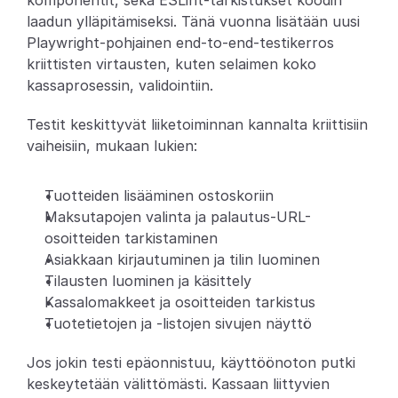
komponentit, sekä ESLint-tarkistukset koodin 
laadun ylläpitämiseksi. Tänä vuonna lisätään uusi 
Partners
Playwright-pohjainen end-to-end-testikerros 
kriittisten virtausten, kuten selaimen koko 
Asiakkaat
kassaprosessin, validointiin.
Blogi
Testit keskittyvät liiketoiminnan kannalta kriittisiin 
vaiheisiin, mukaan lukien:
Muutosloki
Tuotteiden lisääminen ostoskoriin
Tuki
Maksutapojen valinta ja palautus-URL-
osoitteiden tarkistaminen
Kehittäjille
Asiakkaan kirjautuminen ja tilin luominen
Tietoa
Tilausten luominen ja käsittely
Kassalomakkeet ja osoitteiden tarkistus
Select Language
V
a
r
a
a
d
e
m
o
Tuotetietojen ja -listojen sivujen näyttö
Jos jokin testi epäonnistuu, käyttöönoton putki 
keskeytetään välittömästi. Kassaan liittyvien 