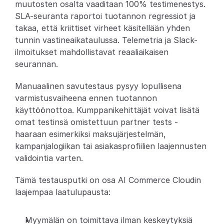
muutosten osalta vaaditaan 100% testimenestys. 
SLA-seuranta raportoi tuotannon regressiot ja 
takaa, että kriittiset virheet käsitellään yhden 
tunnin vastineaikataulussa. Telemetria ja Slack-
ilmoitukset mahdollistavat reaaliaikaisen 
seurannan.
Manuaalinen savutestaus pysyy lopullisena 
varmistusvaiheena ennen tuotannon 
käyttöönottoa. Kumppanikehittäjät voivat lisätä 
omat testinsä omistettuun partner tests -
haaraan esimerkiksi maksujärjestelmän, 
kampanjalogiikan tai asiakasprofiilien laajennusten 
validointia varten.
Tämä testausputki on osa AI Commerce Cloudin 
laajempaa laatulupausta:
Myymälän on toimittava ilman keskeytyksiä