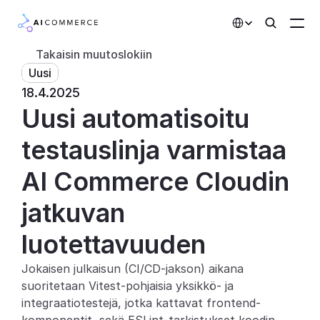
Select Language
Takaisin muutoslokiin
Uusi
Kumppanit
18.4.2025
Uusi automatisoitu 
Kehittäjille
Hinnoittelu
testauslinja varmistaa 
Ratkaisut
AI Commerce Cloudin 
Asiakkaat
jatkuvan 
luotettavuuden
AI-toiminnot
Jokaisen julkaisun (CI/CD-jakson) aikana 
Integraatiot
suoritetaan Vitest-pohjaisia yksikkö- ja 
integraatiotestejä, jotka kattavat frontend-
Tekoälyominaisuudet