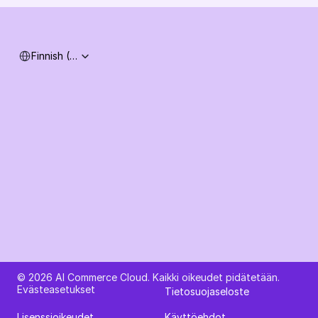
Select Language
Finnish (Finland)
Kysy tekoälyltä AI Commerce Cloudista
© 2026 AI Commerce Cloud. Kaikki oikeudet pidätetään.
Evästeasetukset
Tietosuojaseloste
Lisenssioikeudet
Käyttöehdot