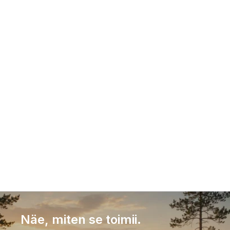
Millaisia hinnoittelumalleja on saatavilla?
Onko toteutuksen asennuskustannuksia?
Kuka voi auttaa minua verkkokauppani 
kehittämisessä?
Onko käyttäjälle saatavilla teknistä tukea tai 
ohjausta?
Onko ohjelmisto pilvipohjainen?
Näe, miten se toimii.