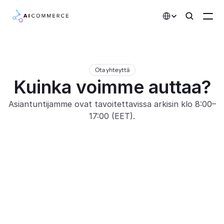
Select Language
Kumppanit
Ota yhteyttä
Kehittäjille
Kuinka voimme auttaa?
Hinnoittelu
Asiantuntijamme ovat tavoitettavissa arkisin klo 8:00–
Ratkaisut
17:00 (EET).
Asiakkaat
AI-toiminnot
Integraatiot
Ota yhteyttä
Asiantuntijamme ovat tavoitettavissa puhelimitse 
Tekoälyominaisuudet
arkipäivisin klo 8.00–17.00.